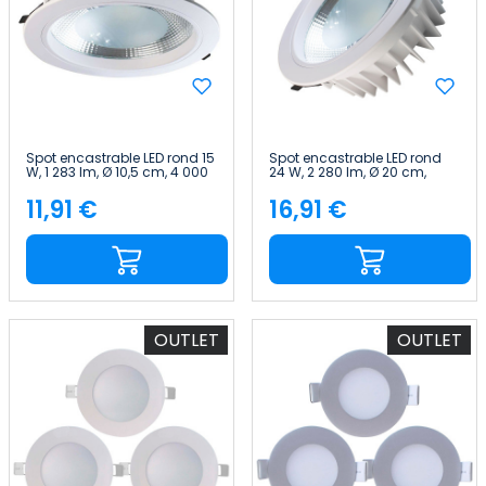
Spot encastrable LED rond 15
Spot encastrable LED rond
W, 1 283 lm, Ø 10,5 cm, 4 000
24 W, 2 280 lm, Ø 20 cm,
K, blanc Eilen
blanc Eilen
11,91 €
16,91 €
Price
Price
OUTLET
OUTLET