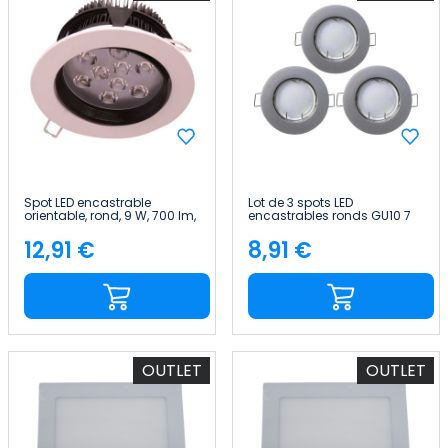
Spot LED encastrable
Lot de 3 spots LED
orientable, rond, 9 W, 700 lm,
encastrables ronds GU10 7
Ø 13 cm Eilen
W, 525 lm, Ø 7 cm, en
aluminium 7hSevenOn
12,91 €
8,91 €
Price
Price
OUTLET
OUTLET