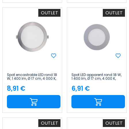
OUTLET
OUTLET
Spot encastrable LED rond 18
Spot LED apparent rond 18 W,
W, 1 400 lm, Ø 17 cm, 4 000 K,
1 400 lm, Ø 17 cm, 4 000 K,
chrome, IP44, 30 000 h,
finition chrome, 30 000 h,
SECOM
SECOM
8,91 €
6,91 €
Price
Price
OUTLET
OUTLET