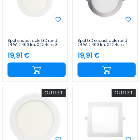
Spot encastrable LED rond
Spot LED encastrable rond
24 W, 2 400 lm, Ø22.4cm, 3
24 W, 2 400 lm, Ø22.4cm, 4
000 K, blanc, IP44, 30 000 h,
000 K, chrome, IP44, 30 000
SECOM
h, SECOM
19,91 €
19,91 €
Price
Price
OUTLET
OUTLET