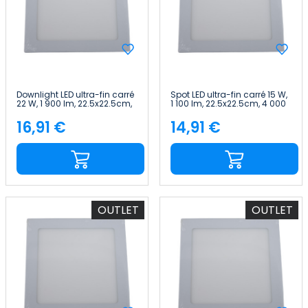
Downlight LED ultra-fin carré
Spot LED ultra-fin carré 15 W,
22 W, 1 900 lm, 22.5x22.5cm,
1 100 lm, 22.5x22.5cm, 4 000
4 000 K, blanc, 25 000 h,
K, blanc, 25 000 h, Primer
Primer Leader
Leader
16,91 €
14,91 €
Price
Price
OUTLET
OUTLET