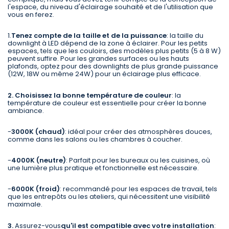
l'espace, du niveau d'éclairage souhaité et de l'utilisation que
vous en ferez.
1.
Tenez compte de la taille et de la puissance
: la taille du
downlight à LED dépend de la zone à éclairer. Pour les petits
espaces, tels que les couloirs, des modèles plus petits (5 à 8 W)
peuvent suffire. Pour les grandes surfaces ou les hauts
plafonds, optez pour des downlights de plus grande puissance
(12W, 18W ou même 24W) pour un éclairage plus efficace.
2. Choisissez la bonne température de couleur
: la
température de couleur est essentielle pour créer la bonne
ambiance.
-
3000K (chaud)
: idéal pour créer des atmosphères douces,
comme dans les salons ou les chambres à coucher.
-
4000K (neutre)
: Parfait pour les bureaux ou les cuisines, où
une lumière plus pratique et fonctionnelle est nécessaire.
-
6000K (froid)
: recommandé pour les espaces de travail, tels
que les entrepôts ou les ateliers, qui nécessitent une visibilité
maximale.
3.
Assurez-vous
qu'il est compatible avec votre installation
: