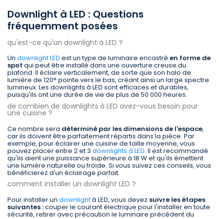
Downlight à LED : Questions
fréquemment posées
qu'est-ce qu'un downlight à LED ?
Un
downlight LED
est un type de luminaire encastré
en forme de
spot
qui peut être installé dans une ouverture creuse du
plafond. Il éclaire verticalement, de sorte que son halo de
lumière de 120° pointe vers le bas, créant ainsi un large spectre
lumineux. Les downlights à LED sont efficaces et durables,
puisqu'ils ont une durée de vie de plus de 50 000 heures.
de combien de downlights à LED avez-vous besoin pour
une cuisine ?
Ce nombre sera
déterminé par les dimensions de l'espace
,
car ils doivent être parfaitement répartis dans la pièce. Par
exemple, pour éclairer une cuisine de taille moyenne, vous
pouvez placer entre 2 et 3
downlights à LED
. Il est recommandé
qu'ils aient une puissance supérieure à 18 W et qu'ils émettent
une lumière naturelle ou froide. Si vous suivez ces conseils, vous
bénéficierez d'un éclairage parfait.
comment installer un downlight LED ?
Pour installer un
downlight
à LED, vous devez
suivre les étapes
suivantes :
couper le courant électrique pour l'installer en toute
sécurité, retirer avec précaution le luminaire précédent du