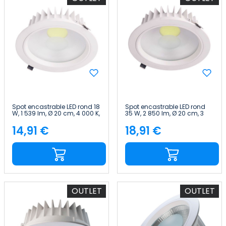
Spot encastrable LED rond 18
Spot encastrable LED rond
W, 1 539 lm, Ø 20 cm, 4 000 K,
35 W, 2 850 lm, Ø 20 cm, 3
blanc Eilen
000 K, blanc Eilen
14,91 €
18,91 €
Price
Price
OUTLET
OUTLET