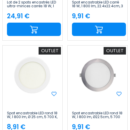
Lot de 2 spots encastrés LED
Spot encastrable LED carré
ultra-minces carrés 18 W, 1
18 W, 1 800 lm, 22.4x22.4cm, 3
600 lm, 22.5x22.5cm, 4 000
000 K, blanc, IP44, 30 000 h,
K, blanc, 25 000 h, Primer
SECOM
24,91 €
9,91 €
Price
Price
Leader
OUTLET
OUTLET
Spot encastrable LED rond 18
Spot encastrable LED rond 18
W, 1 800 lm, Ø 25 cm, 5 700 K,
W, 1 800 lm, Ø22.5cm, 5 700
blanc, 30 000 h, SECOM
K, chrome, 30 000 h, SECOM
8,91 €
9,91 €
Price
Price