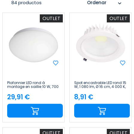
84 productos
Ordenar
expand_more
OUTLET
OUTLET
Plafonnier LED rond à
Spot encastrable LED rond 15
montage en saillie 10 W, 700
W, 1 080 lm, Ø 16 cm, 4 000 K,
lm, IP44, 4 000 K, détecteur
blanc Eilen
de présence à 360° Eilen
29,91 €
8,91 €
Price
Price
OUTLET
OUTLET