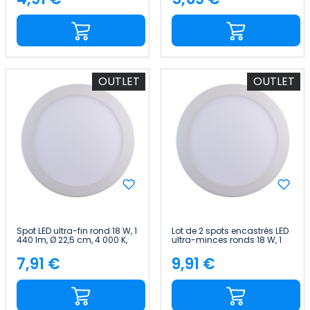
Price
Price
OUTLET
OUTLET
Spot LED ultra-fin rond 18 W, 1
Lot de 2 spots encastrés LED
440 lm, Ø 22,5 cm, 4 000 K,
ultra-minces ronds 18 W, 1
blanc, 40 000 h 7hSevenOn
440 lm, Ø 22,5 cm, 4 000 K,
blanc, 40 000 h 7hSevenOn
7,91 €
9,91 €
Price
Price