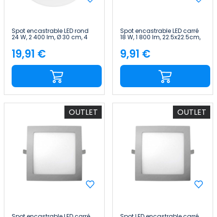
Spot encastrable LED rond
Spot encastrable LED carré
24 W, 2 400 lm, Ø 30 cm, 4
18 W, 1 800 lm, 22.5x22.5cm,
000 K, blanc, IP44, 30 000 h,
4 000 K, blanc, IP44, 30 000 h,
SECOM
SECOM
19,91 €
9,91 €
Price
Price
OUTLET
OUTLET
Spot encastrable LED carré
Spot LED encastrable carré