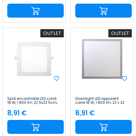
OUTLET
OUTLET
Spot encastrable LED carré
Downlight LED apparent
18 W, 1 800 lm, 22.5x22.5cm,
carré 18 W, 1 800 lm, 22 x 22
4 000 K, blanc, 30 000 h,
cm, 4 000 K, finition chrome,
SECOM
30 000 h, SECOM
8,91 €
8,91 €
Price
Price