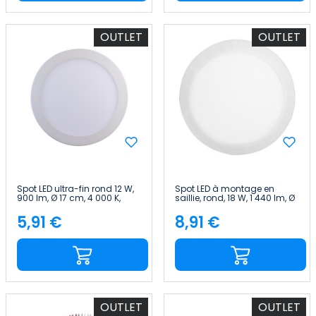
OUTLET
OUTLET
Spot LED ultra-fin rond 12 W,
Spot LED à montage en
900 lm, Ø 17 cm, 4 000 K,
saillie, rond, 18 W, 1 440 lm, Ø
blanc, 40 000 h 7hSevenOn
22,5 cm, 4 000 K, blanc, 40
Premium
000 h 7hSevenOn
5,91 €
8,91 €
Price
Price
OUTLET
OUTLET