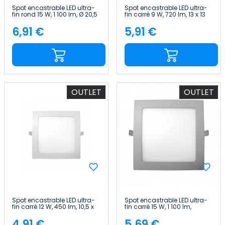
Spot encastrable LED ultra-
Spot encastrable LED ultra-
fin rond 15 W, 1 100 lm, Ø 20,5
fin carré 9 W, 720 lm, 13 x 13
cm, 4 000 K, aluminium
cm, blanc Eilen
1Primer Leader
6,91 €
5,91 €
Price
Price
OUTLET
OUTLET
Spot encastrable LED ultra-
Spot encastrable LED ultra-
fin carré 12 W, 450 lm, 10,5 x
fin carré 15 W, 1 100 lm,
10,5 cm, 4 000 K, blanc Eilen
20.5x20.5cm, 4 000 K,
aluminium 7hSevenOn LED
4,91 €
5,69 €