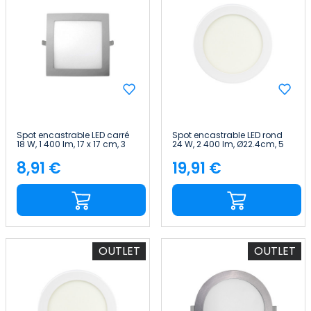
Spot encastrable LED carré
Spot encastrable LED rond
18 W, 1 400 lm, 17 x 17 cm, 3
24 W, 2 400 lm, Ø22.4cm, 5
000 K, finition chrome, IP44,
700 K, blanc, IP44, 30 000 h,
30 000 h, SECOM
SECOM
8,91 €
19,91 €
Price
Price
OUTLET
OUTLET