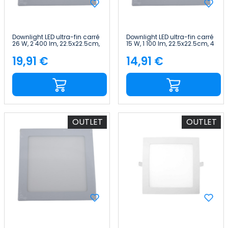
Downlight LED ultra-fin carré
Downlight LED ultra-fin carré
26 W, 2 400 lm, 22.5x22.5cm,
15 W, 1 100 lm, 22.5x22.5cm, 4
4 000 K, gris, 25 000 h, Primer
000 K, gris, 25 000 h, Primer
Leader
Leader
19,91 €
14,91 €
Price
Price
OUTLET
OUTLET