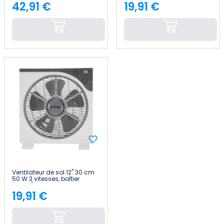
Raydan Home
d'origine, blanc/gris Raydan
42,91 €
19,91 €
Price
Price
Home
Ventilateur de sol 12" 30 cm
50 W 3 vitesses, boîtier
blanc/gris Thinia Home
19,91 €
Price