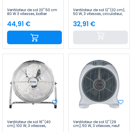
Ventilateur de sol 20" 50 cm
Ventilateur de sol 12" (32 cm),
80 W 3 vitesses, boîtier
50 W, 3 vitesses, circulateur,
industriel noir Raydan Home
couleur argentée Raydan
Home
44,91 €
32,91 €
Price
Price
Ventilateur de sol 16" (40
Ventilateur de sol 12" (29
cm), 100 W, 3 vitesses,
cm), 50 W, 3 vitesses, neuf
circulateur, couleur argentée
dans son emballage