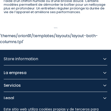
l’aide d’un chiffon humide ou d’une brosse douce. Certains
modèles permettent de démonter le boîtier pour un nettoyage
plus en profondeur. Un entretien régulier prolonge la durée de
vie de l’appareil et améliore ses performances.
```
'themes/orion91/templates/layouts/layout-both-
columns.tpl'
Store information
La empresa
Servicios
Legal
Este sitio web utiliza cookies propias y de terceros para
Seguridad