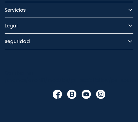
Servicios
Legal
Seguridad
Cambiar en
/themes/orion91/modules/ps_socialfollow/ps_socialfo