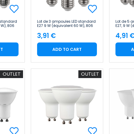
 standard
Lot de 3 ampoules LED standard
Lot de 5 
 W), 806
E27 9 W (équivalent 60 W), 806
E27, 9 W (
ader
lm, 15 000 h, Primer Leader
lm, 3 000 K
3,91 €
4,91 
Leader
Price
Pric
RT
ADD TO CART
A
OUTLET
OUTLET