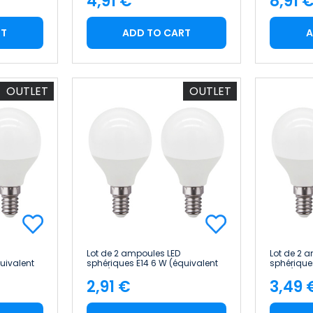
4,91 €
8,91 
Price
Pric
RT
ADD TO CART
A
OUTLET
OUTLET
Lot de 2 ampoules LED
Lot de 2 
uivalent
sphériques E14 6 W (équivalent
sphériques
 h Raydan
40 W), 470 lm, 25 000 h
60 W), 80
2,91 €
3,49 
7hSevenOn Premium
Home
Price
Pric