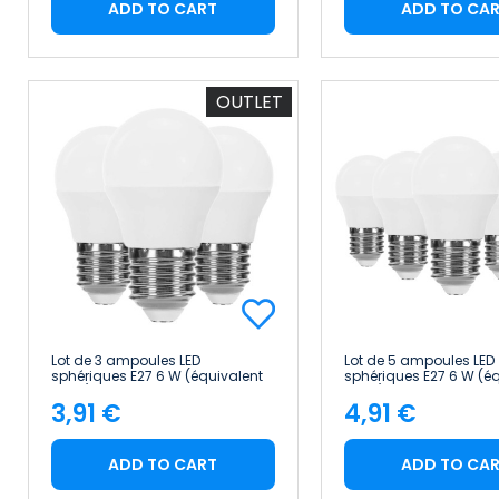
ADD TO CART
ADD TO CA
OUTLET
Lot de 3 ampoules LED
Lot de 5 ampoules LED
sphériques E27 6 W (équivalent
sphériques E27 6 W (é
40 W), 470 lm, 15 000 h, Primer
40 W), 470 lm, 15 000 h
3,91 €
4,91 €
Leader
Leader
Price
Price
ADD TO CART
ADD TO CA