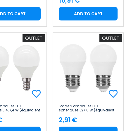
€
16,91 €
e
Price
DD TO CART
ADD TO CART
OUTLET
OUTLET
ampoules LED
Lot de 2 ampoules LED
 E14, 7,4 W (équivalent
sphériques E27 6 W (équivalent
6 lm, 15 000 h Raydan
40 W), 470 lm, 10 000 h 1Primer
€
2,91 €
Leader
e
Price