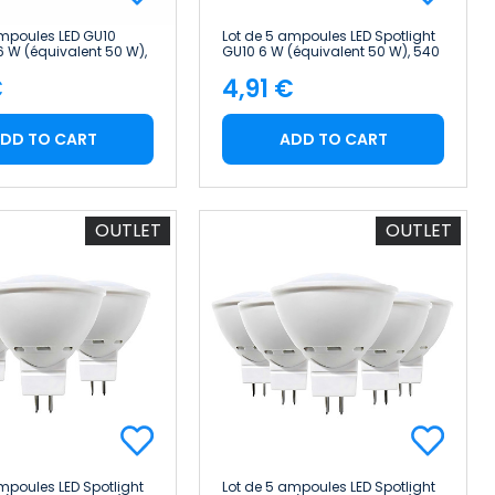
ampoules LED GU10
Lot de 5 ampoules LED Spotlight
6 W (équivalent 50 W),
GU10 6 W (équivalent 50 W), 540
umière froide Raydan
lm, 15 000 h, Primer Leader
€
4,91 €
e
Price
DD TO CART
ADD TO CART
OUTLET
OUTLET
ampoules LED Spotlight
Lot de 5 ampoules LED Spotlight