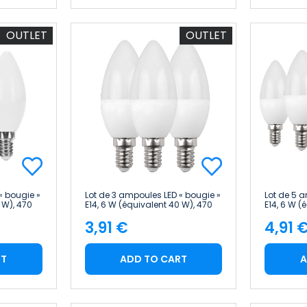
OUTLET
OUTLET
« bougie »
Lot de 3 ampoules LED « bougie »
Lot de 5 
 W), 470
E14, 6 W (équivalent 40 W), 470
E14, 6 W (
lm, 15 000 h, Primer Leader
lm, 15 000
3,91 €
4,91 
Price
Pric
RT
ADD TO CART
A