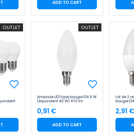
RT
ADD TO CART
A
OUTLET
OUTLET
Ampoule LED type bougie E14 6 W
Lot de 2 
quivalent
(équivalent 40 W) 470 lm
bougie E14
, Primer
Raydan Home
W), 470 lm
0,91 €
2,91 
Leader
Price
Pric
RT
ADD TO CART
A