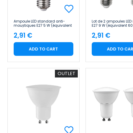
Ampoule LED standard anti-
Lot de 2 ampoules LED
moustiques E27 5 W (équivalent
E27 9 W (équivalent 60
25 W) 220 lm 3 000 K 25 000 h
lm, 10 000 h 1Primer Le
2,91 €
2,91 €
7hSevenOn
Price
Price
ADD TO CART
ADD TO CA
OUTLET