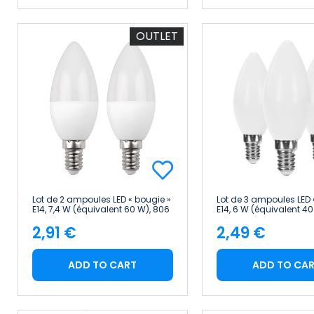
OUTLET
Lot de 2 ampoules LED « bougie »
Lot de 3 ampoules LED 
E14, 7,4 W (équivalent 60 W), 806
E14, 6 W (équivalent 40
lm, 25 000 h 7hSevenOn
lm Raydan Home
2,91 €
2,49 €
Premium
Price
Price
ADD TO CART
ADD TO CA