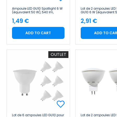
Ampoule LED GU10 Spotlight 6 W
Lot de 2 ampoules LED 
(équivalent 50 W), 540 lm,
GU10 6 W (équivalent 
lumière froide Raydan Home
lm, 4 000 K, 25 000 h 
1,49 €
2,91 €
Premium
Price
Price
ADD TO CART
ADD TO CA
OUTLET
Lot de 6 ampoules LED GU10 pour
Lot de 2 ampoules LED 