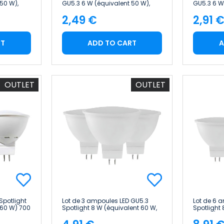
50 W),
GU5.3 6 W (équivalent 50 W),
GU5.3 6 W
evenOn
540 lm, 25 000 h 7hSevenOn LED
540 lm, 30
2,49 €
2,91 
Leader
Price
Pric
RT
ADD TO CART
A
OUTLET
OUTLET
Spotlight
Lot de 3 ampoules LED GU5.3
Lot de 6 
 60 W) 700
Spotlight 8 W (équivalent 60 W,
Spotlight 
hSevenOn
700 lm) Raydan Home
700 lm) 