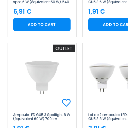
spot, 6 W (équivalent 50 W), 540
GU5.3 6 W (équivalent 
lm, 6 000 K Raydan Home
540 lm, 25 000 h 7hS
6,91 €
1,91 €
Premium
Price
Price
ADD TO CART
ADD TO CA
OUTLET
Ampoule LED GU5.3 Spotlight 8 W
Lot de 2 ampoules LED 
(équivalent 60 W) 700 lm
GU5.3 8 W (équivalent
Raydan Home
lm 3 000 K 25 000 h 7
Premium