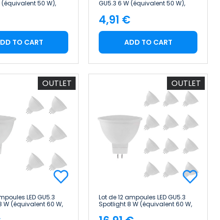
 (équivalent 50 W),
GU5.3 6 W (équivalent 50 W),
00 K, 15 000 h, Primer
540 lm, 3 000 K, 15 000 h, Primer
€
4,91 €
Leader
e
Price
DD TO CART
ADD TO CART
OUTLET
OUTLET
ampoules LED GU5.3
Lot de 12 ampoules LED GU5.3
8 W (équivalent 60 W,
Spotlight 8 W (équivalent 60 W,
Raydan Home
700 lm) Raydan Home