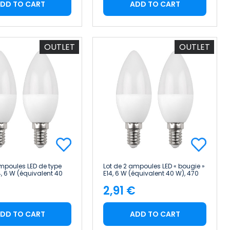
DD TO CART
ADD TO CART
OUTLET
OUTLET
ampoules LED de type
Lot de 2 ampoules LED « bougie »
, 6 W (équivalent 40
E14, 6 W (équivalent 40 W), 470
, 10 000 h 1Primer
lm, 25 000 h 7hSevenOn
€
2,91 €
Premium
e
Price
DD TO CART
ADD TO CART