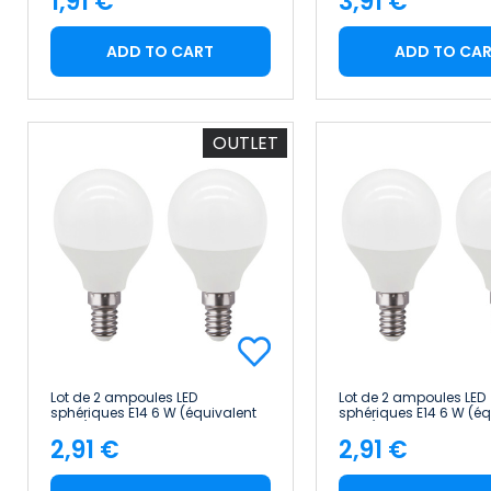
1,91 €
3,91 €
Price
Price
ADD TO CART
ADD TO CA
OUTLET
Lot de 2 ampoules LED
Lot de 2 ampoules LED
sphériques E14 6 W (équivalent
sphériques E14 6 W (éq
40 W), 470 lm, 10 000 h 1Primer
40 W), 470 lm, 15 000
2,91 €
2,91 €
Leader
Home
Price
Price