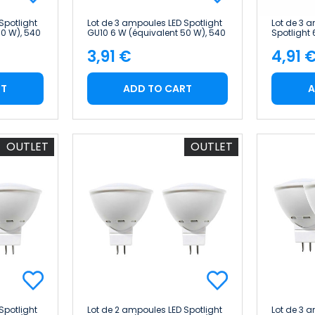
Spotlight
Lot de 3 ampoules LED Spotlight
Lot de 3 
50 W), 540
GU10 6 W (équivalent 50 W), 540
Spotlight 
7hSevenOn
lm, 15 000 h, Primer Leader
540 lm, l
3,91 €
4,91 
Home
Price
Pric
RT
ADD TO CART
A
OUTLET
OUTLET
Spotlight
Lot de 2 ampoules LED Spotlight
Lot de 3 