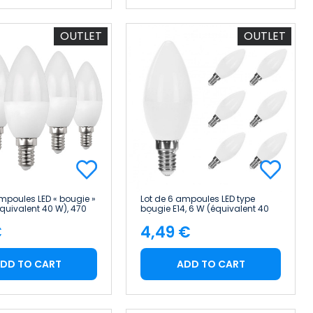
OUTLET
OUTLET
ampoules LED « bougie »
Lot de 6 ampoules LED type
équivalent 40 W), 470
bougie E14, 6 W (équivalent 40
 h, Primer Leader
W), 470 lm Raydan Home
€
4,49 €
e
Price
DD TO CART
ADD TO CART