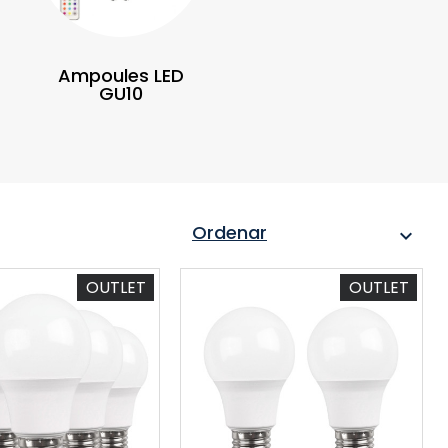
Ampoules LED
GU10
Ordenar
expand_more
OUTLET
OUTLET