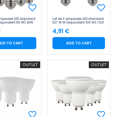
ampoules LED standard
Lot de 2 ampoules LED standard
équivalent 60 W), 806
E27 16 W (équivalent 100 W), 1 521
, 15 000 h, Primer
lm, 15 000 h Raydan Home
€
4,91 €
e
Price
DD TO CART
ADD TO CART
OUTLET
OUTLET