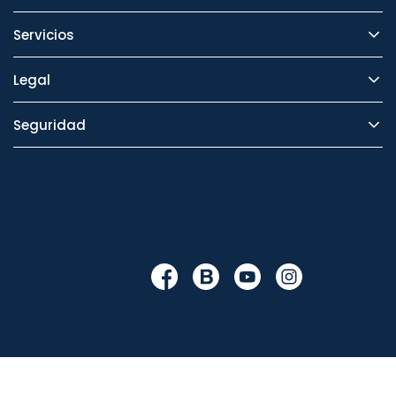
Servicios
Legal
Seguridad
Cambiar en
/themes/orion91/modules/ps_socialfollow/ps_socialfo