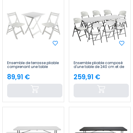
Ensemble de terrasse pliable
Ensemble pliable composé
comprenant une table
d'une table de 240 cm et de
carrée et deux chaises «
8 chaises avec poignée,
Biano » en bambou 7house
blanc, pour la restauration
89,91 €
259,91 €
Price
Price
7house