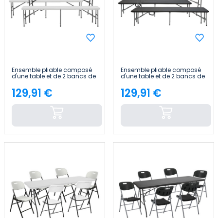
Ensemble pliable composé
Ensemble pliable composé
d'une table et de 2 bancs de
d'une table et de 2 bancs de
180 cm pour la restauration
180 cm pour la restauration
Thinia Home
Thinia Home
129,91 €
129,91 €
Price
Price