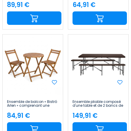
pliantes en bois d'acacia
d'acacia 7house
89,91 €
64,91 €
Price
Price
7house
Ensemble de balcon « Bistró
Ensemble pliable composé
Arlen » comprenant une
d'une table et de 2 bancs de
table ronde et deux chaises
180 cm, style « rotin », pour la
pliantes en bois d'acacia
restauration 7house
84,91 €
149,91 €
Price
Price
7house