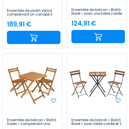
Ensemble de balcon « Bistró
Ensemble de jardin Verna
Narel » avec une table carrée
comprenant un canapé 2
et deux chaises pliantes en
places, deux fauteuils et une
bois d'acacia 7house
124,91 €
table basse en acier et
189,91 €
Price
Price
Textilene 7house
Ensemble de balcon « Bistró
Ensemble de balcon « Bistró
Soren » comprenant une
Barel » avec table carrée et 2
table carrée et deux chaises
chaises pliantes en bois