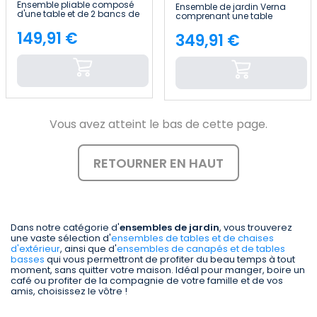
Ensemble pliable composé
Ensemble de jardin Verna
d'une table et de 2 bancs de
comprenant une table
180 cm, style traiteur, aspect
rectangulaire de 150 x 90
bois 7house
149,91 €
cm et 6 chaises en acier et
349,91 €
Price
Price
Textilene 7house
Vous avez atteint le bas de cette page.
RETOURNER EN HAUT
Dans notre catégorie d'
ensembles de jardin
, vous trouverez
une vaste sélection d'
ensembles de tables et de chaises
d'extérieur
, ainsi que d'
ensembles de canapés et de tables
basses
qui vous permettront de profiter du beau temps à tout
moment, sans quitter votre maison. Idéal pour manger, boire un
café ou profiter de la compagnie de votre famille et de vos
amis, choisissez le vôtre !