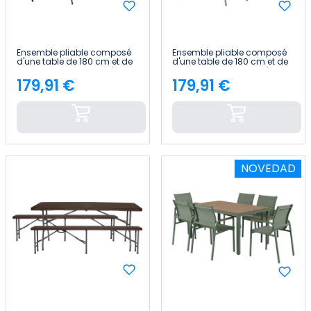
Ensemble pliable composé
Ensemble pliable composé
d'une table de 180 cm et de
d'une table de 180 cm et de
6 chaises avec poignée,
6 chaises avec poignée,
modèle « Catering » Thinia
modèle « Catering » Thinia
179,91 €
179,91 €
Price
Price
Home
Home
NOVEDAD