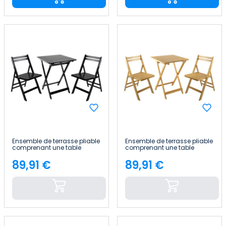
Ensemble de terrasse pliable
Ensemble de terrasse pliable
comprenant une table
comprenant une table
carrée et deux chaises «
carrée et deux chaises «
Biano » en bambou 7house
Biano » en bambou 7house
89,91 €
89,91 €
Price
Price