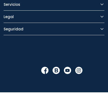
Servicios
Legal
Seguridad
Cambiar en
/themes/orion91/modules/ps_socialfollow/ps_socialfo