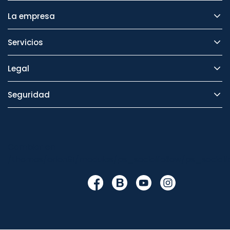
La empresa
Servicios
Legal
Seguridad
Cambiar en
/themes/orion91/modules/ps_socialfollow/ps_socialfo