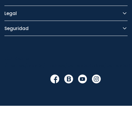
Legal
Seguridad
Cambiar en
/themes/orion91/modules/ps_socialfollow/ps_socialfo