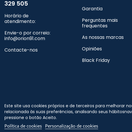
329 505
Garantia
Horário de
Perguntas mais
atendimento:
frequentes
Envie-o por correio:
As nossas marcas
info@orion91.com
Opiniões
Contacte-nos
Black Friday
©
Nos siga no
Este site usa cookies próprios e de terceiros para melhorar n
r
relacionada às suas preferências, analisando seus hábitosna
pressione o botão Aceito.
Política de cookies
Personalização de cookies