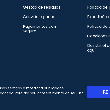
Gestão de resíduos
Política de
Convide e ganhe
Expedição 
Pagamentos com
Política de
Sequra
Condições 
Desistir el 
aquí
 Copyright - ORION91 - CIF B10982650 - Todos os direitos
ossos serviços e mostrar a publicidade
RE
eservados
vegação. Para dar seu consentimento ao seu uso,