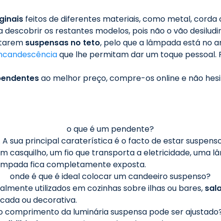
ginais
feitos de diferentes materiais, como metal, corda
 descobrir os restantes modelos, pois não o vão desiludir
estarem
suspensas no teto
, pelo que a lâmpada está no a
incandescência
que lhe permitam dar um toque pessoal. 
pendentes
ao melhor preço, compre-os online e não hes
o que é um pendente?
. A sua principal caraterística é o facto de estar suspen
 casquilho, um fio que transporta a eletricidade, uma l
lâmpada fica completamente exposta.
onde é que é ideal colocar um candeeiro suspenso?
lmente utilizados em cozinhas sobre ilhas ou bares,
sala
cada ou decorativa.
o comprimento da luminária suspensa pode ser ajustado