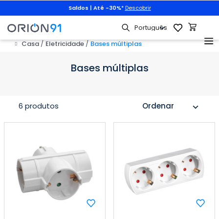
Saldos | Até -30%
*
Descobrir
Casa
Eletricidade
Bases múltiplas
Bases múltiplas
6 produtos
Ordenar
expand_more