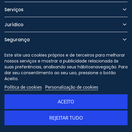
Serviços
Jurídico
Segurança
Este site usa cookies próprios e de terceiros para melhorar
nossos serviços e mostrar a publicidade relacionada às
suas preferências, analisando seus hábitosnavegação. Para
Nos siga no
dar seu consentimento ao seu uso, pressione o botão
Aceito.
Política de cookies
Personalização de cookies
© Copyright - ORION91 - CIF
B10982650 - Todos os direitos
ACEITO
reservados
REJEITAR TUDO