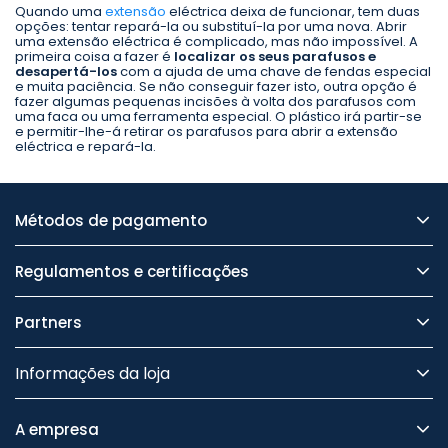
Quando uma
extensão
eléctrica deixa de funcionar, tem duas
opções: tentar repará-la ou substituí-la por uma nova. Abrir
uma extensão eléctrica é complicado, mas não impossível. A
primeira coisa a fazer é
localizar os seus parafusos e
desapertá-los
com a ajuda de uma chave de fendas especial
e muita paciência. Se não conseguir fazer isto, outra opção é
fazer algumas pequenas incisões à volta dos parafusos com
uma faca ou uma ferramenta especial. O plástico irá partir-se
e permitir-lhe-á retirar os parafusos para abrir a extensão
eléctrica e repará-la.
Métodos de pagamento
Regulamentos e certificações
Partners
Informações da loja
A empresa