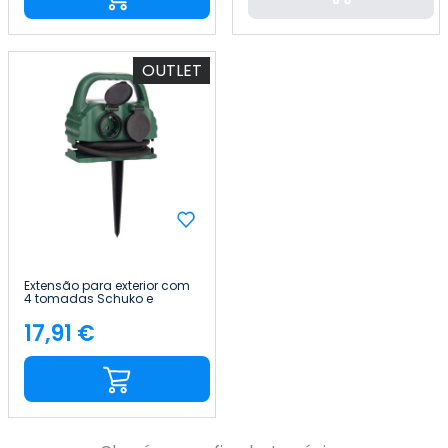
OUTLET
Extensão para exterior com
4 tomadas Schuko e
tampa, 2 m, verde
7hSevenOn
17,91 €
Preço