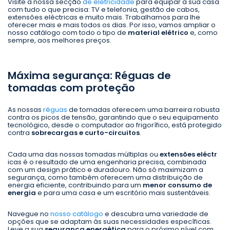
Visite a nossa secção
de eletricidade
para equipar a sua casa
com tudo o que precisa: TV e telefonia, gestão de cabos,
extensões eléctricas e muito mais. Trabalhamos para lhe
oferecer mais e mais todos os dias. Por isso, vamos ampliar o
nosso catálogo com todo o tipo de
material elétrico
e, como
sempre, aos melhores preços.
Máxima segurança: Réguas de
tomadas com proteção
As nossas
réguas
de tomadas oferecem uma barreira robusta
contra os picos de tensão, garantindo que o seu equipamento
tecnológico, desde o computador ao frigorífico, está protegido
contra
sobrecargas e curto-circuitos
.
Cada uma das nossas tomadas múltiplas ou
extensões eléctr
icas é o resultado de uma engenharia precisa, combinada
com um design prático e duradouro. Não só maximizam a
segurança, como também oferecem uma distribuição de
energia eficiente, contribuindo para um
menor consumo de
energia
e para uma casa e um escritório mais sustentáveis.
Navegue no
nosso catálogo
e descubra uma variedade de
opções que se adaptam às suas necessidades específicas.
Leve a sua
segurança energética
para o próximo nível com