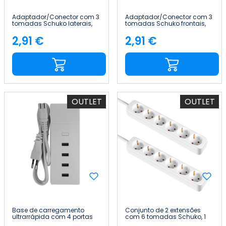
Adaptador/Conector com 3
Adaptador/Conector com 3
tomadas Schuko laterais,
tomadas Schuko frontais,
branco 7hSevenOn
branco 7hSevenOn
2,91 €
2,91 €
Preço
Preço
OUTLET
OUTLET
Base de carregamento
Conjunto de 2 extensões
ultrarrápida com 4 portas
com 6 tomadas Schuko, 1
USB, 1 m, branca, da
m, branco, sem interruptor