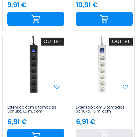
Nine&One
7hSevenOn
9,91 €
10,91 €
Preço
Preço
OUTLET
OUTLET
Extensão com 6 tomadas
Extensão com 6 tomadas
Schuko, 1,5 m, com
Schuko, 1,5 m, com
interruptor 7hSevenOn
interruptor 7hSevenOn
6,91 €
6,91 €
Preço
Preço