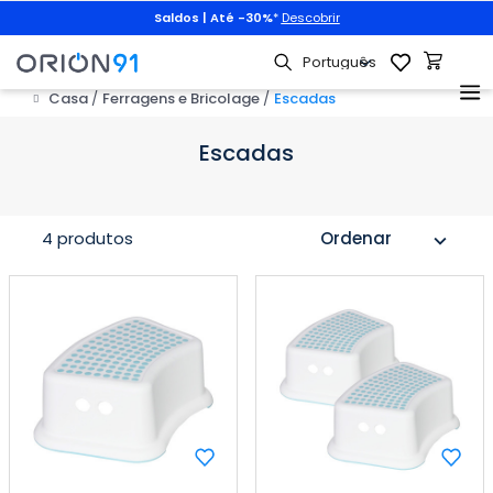
Saldos | Até -30%
*
Descobrir
Casa
Ferragens e Bricolage
Escadas
Escadas
4 produtos
Ordenar
expand_more