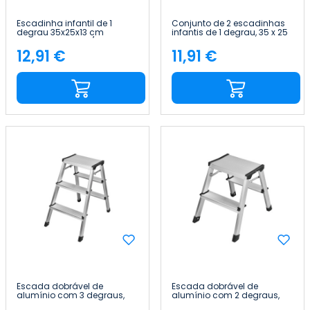
Escadinha infantil de 1
Conjunto de 2 escadinhas
degrau 35x25x13 cm
infantis de 1 degrau, 35 x 25
TinySteps Branco/Azul
x 13 cm, TinySteps,
7house
branco/azul 7house
12,91 €
11,91 €
Preço
Preço
Escada dobrável de
Escada dobrável de
alumínio com 3 degraus,
alumínio com 2 degraus,
prateada, 59 x 39 x 60 cm
prateada, 46 x 36 x 40 cm