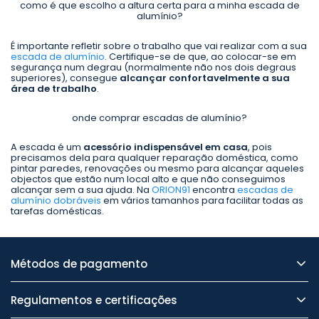
como é que escolho a altura certa para a minha escada de
alumínio?
É importante refletir sobre o trabalho que vai realizar com a sua
escada de alumínio
. Certifique-se de que, ao colocar-se em
segurança num degrau (normalmente não nos dois degraus
superiores), consegue
alcançar confortavelmente a sua
área de trabalho
.
onde comprar escadas de alumínio?
A escada é um
acessório indispensável em casa
, pois
precisamos dela para qualquer reparação doméstica, como
pintar paredes, renovações ou mesmo para alcançar aqueles
objectos que estão num local alto e que não conseguimos
alcançar sem a sua ajuda. Na
ORION91
encontra
escadas de
alumínio dobráveis
em vários tamanhos para facilitar todas as
tarefas domésticas.
Métodos de pagamento
Regulamentos e certificações