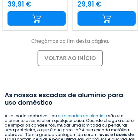
7house
7house
39,91 €
29,91 €
Preço
Preço
Chegámos ao fim desta página.
VOLTAR AO INÍCIO
As nossas escadas de alumínio para
uso doméstico
As escadas dobráveis ou
as escadas de alumínio
são um
elemento essencial em qualquer casa. Quando chega a altura
de limpar os candeeiros, mudar uma lâmpada ou pendurar
uma prateleira, o que é que precisa? A sua escada metálica
dobrável. Têm a grande vantagem de serem
leves e fáceis de
transportar
, pelo que pode utilizá-las, dobrá-las e guardá-las