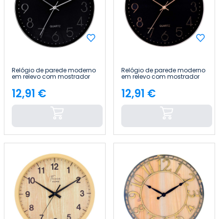
Relógio de parede moderno
Relógio de parede moderno
em relevo com mostrador
em relevo com mostrador
preto, Ø 30 cm Thinia Home
preto, Ø 30 cm Thinia Home
12,91 €
12,91 €
Preço
Preço