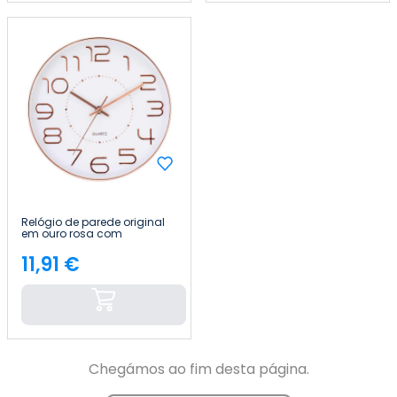
Relógio de parede original
em ouro rosa com
mostrador branco, Ø 25 cm
Thinia Home
11,91 €
Preço
Chegámos ao fim desta página.