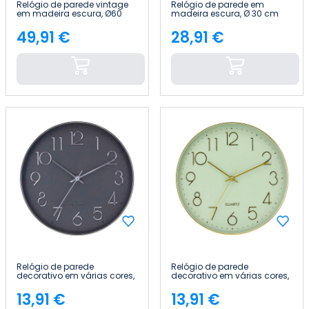
Relógio de parede vintage
Relógio de parede em
em madeira escura, Ø60
madeira escura, Ø 30 cm
cm Thinia Home
Thinia Home
49,91 €
28,91 €
Preço
Preço
Relógio de parede
Relógio de parede
decorativo em várias cores,
decorativo em várias cores,
Ø30 cm Thinia Home
Ø30 cm Thinia Home
13,91 €
13,91 €
Preço
Preço