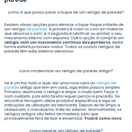
como é que posso parar o toque de um relógio de parede?
Existem várias opções para eliminar o tique-taque irritante de
um relógio
de parede
. A primeira é cobri-lo com um material
que absorva o som, e a segunda é lubrificar ou encher o seu
mecanismo interno com espuma. Outra opção é comprar um
relógio com um movimento contínuo dos ponteiros
, desta
forma evitará possíveis ruídos. Todos os nossos relógios de
parede têm este sistema silencioso.
como modernizar um relógio de parede antigo?
Se é um faz-tudo e quer dar uma nova cara ao
relógio de
parede
antigo que tem em casa, siga estes passos simples.
Primeiro, desmonte o relógio e limpe-o muito bem. Faça-o
com cuidado, pois esta tarefa requer perícia e precisão. Se
encontrar ferrugem, utilize produtos específicos e siga as
instruções de utilização do fabricante. Depois de ter limpo e
restaurado o mecanismo, trate do exterior. Normalmente, os
relógios antigos são feitos de madeira, pelo que
provavelmente terá de lixar e envernizar.
Ficará como novo.
como reparar um relógio de parede?