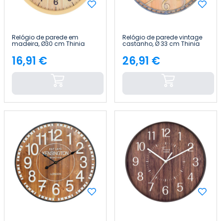
Relógio de parede em
Relógio de parede vintage
madeira, Ø30 cm Thinia
castanho, Ø 33 cm Thinia
Home
Home
16,91 €
26,91 €
Preço
Preço