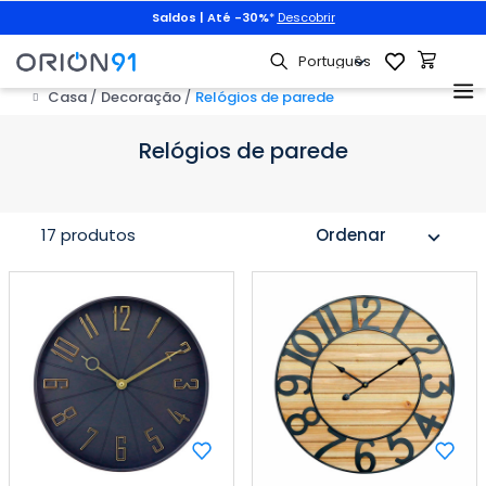
Saldos | Até -30%
*
Descobrir
Casa
Decoração
Relógios de parede
Relógios de parede
17 produtos
Ordenar
expand_more