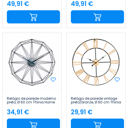
49,91 €
49,91 €
Preço
Preço
Relógio de parede moderno
Relógio de parede vintage
preto, Ø 60 cm Thinia Home
preto/bronze, Ø 60 cm Thinia
Home
34,91 €
29,91 €
Preço
Preço