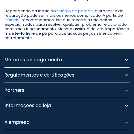
Dependendo da idade do
relógio de parede
, o processo de
reparação pode ser mais ou menos complicado. A partir de
ORION91
recomendamos-lhe que recorra a relojoeiros
especializados para resolver qualquer problema relacionado
com o seu funcionamento. Mesmo assim, é de vital importância
mantê-lo livre de pó
para que as suas peças se encaixem
corretamente.
Métodos de pagamento
Regulamentos e certificações
Partners
Informações da loja
A empresa