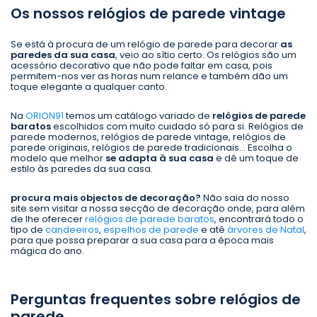
Os nossos relógios de parede vintage
Se está à procura de um relógio de parede para decorar
as
paredes da sua casa
, veio ao sítio certo. Os relógios são um
acessório decorativo que não pode faltar em casa, pois
permitem-nos ver as horas num relance e também dão um
toque elegante a qualquer canto.
Na
ORION91
temos um catálogo variado de
relógios de parede
baratos
escolhidos com muito cuidado só para si. Relógios de
parede modernos, relógios de parede vintage, relógios de
parede originais, relógios de parede tradicionais... Escolha o
modelo que melhor
se adapta à sua casa
e dê um toque de
estilo às paredes da sua casa.
procura mais objectos de decoração?
Não saia do nosso
site sem visitar a nossa secção de decoração onde, para além
de lhe oferecer
relógios de parede baratos
, encontrará todo o
tipo de
candeeiros
,
espelhos de parede
e até
árvores de Natal
,
para que possa preparar a sua casa para a época mais
mágica do ano.
Perguntas frequentes sobre relógios de
parede