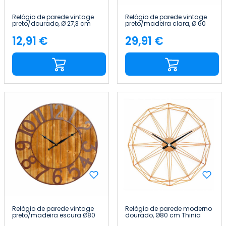
Relógio de parede vintage
Relógio de parede vintage
preto/dourado, Ø 27,3 cm
preto/madeira clara, Ø 60
Thinia Home
cm Thinia Home
12,91 €
29,91 €
Preço
Preço
Relógio de parede vintage
Relógio de parede moderno
preto/madeira escura Ø80
dourado, Ø80 cm Thinia
cm Thinia Home
Home