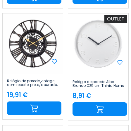
OUTLET
Relógio de parede vintage
Relógio de parede Alba
com recorte, preto/dourado,
Branco Ø25 cm Thinia Home
Ø 38 cm Thinia Home
19,91 €
8,91 €
Preço
Preço