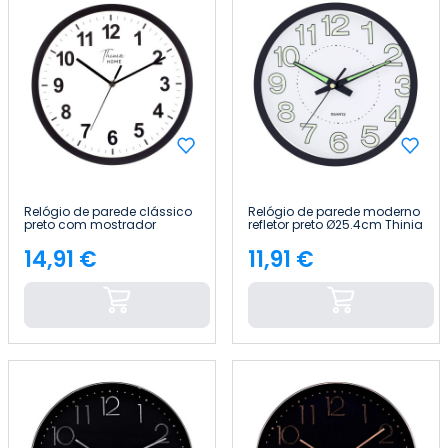
Relógio de parede clássico
Relógio de parede moderno
preto com mostrador
refletor preto Ø25.4cm Thinia
branco, Ø 30,5 cm Thinia
Home
Home
14,91 €
11,91 €
Preço
Preço