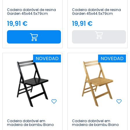
Cadeira dobrável de resina
Cadeira dobrável de resina
Garden 45x44.5x79cm
Garden 45x44.5x79cm
7house
7house
19,91 €
19,91 €
Preço
Preço
NOVEDAD
NOVEDAD
Cadeira dobrável em
Cadeira dobrável em
madeira de bambu Biano
madeira de bambu Biano
46x44x78 cm Thinia Home
46x44x78 cm Thinia Home