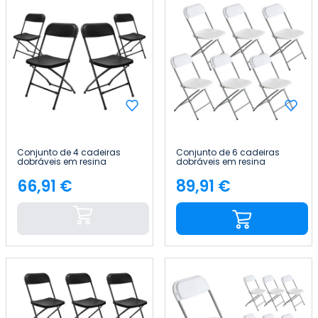
Conjunto de 4 cadeiras
Conjunto de 6 cadeiras
dobráveis em resina
dobráveis em resina
«Garden» 45x44.5x79cm
«Garden» 45x44.5x79cm
7house
7house
66,91 €
89,91 €
Preço
Preço