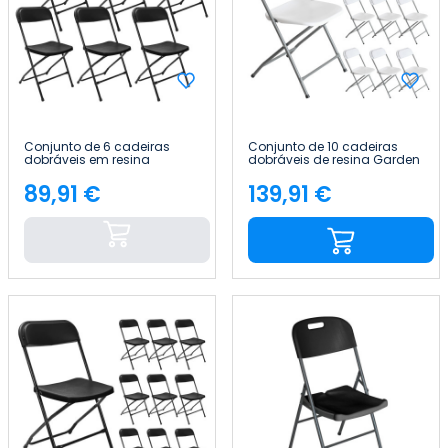
Conjunto de 6 cadeiras
Conjunto de 10 cadeiras
dobráveis em resina
dobráveis de resina Garden
«Garden» 45x44.5x79cm
45x44.5x79cm 7house
7house
89,91 €
139,91 €
Preço
Preço