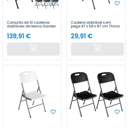
Conjunto de 10 cadeiras
Cadeira dobrável com
dobráveis de resina Garden
pega 47 x 58 x 87 cm Thinia
45x44.5x79cm 7house
Home
139,91 €
29,91 €
Preço
Preço