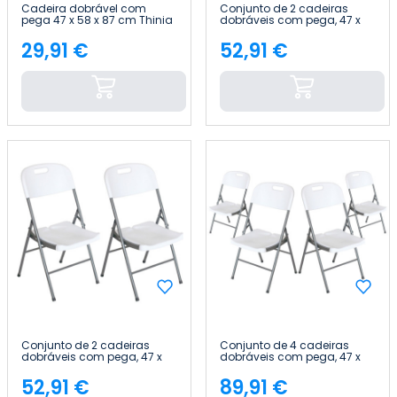
Cadeira dobrável com
Conjunto de 2 cadeiras
pega 47 x 58 x 87 cm Thinia
dobráveis com pega, 47 x
Home
58 x 87 cm Thinia Home
29,91 €
52,91 €
Preço
Preço
Conjunto de 2 cadeiras
Conjunto de 4 cadeiras
dobráveis com pega, 47 x
dobráveis com pega, 47 x
58 x 87 cm Thinia Home
58 x 87 cm Thinia Home
52,91 €
89,91 €
Preço
Preço