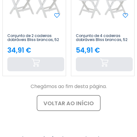
Conjunto de 2 cadeiras
Conjunto de 4 cadeiras
dobráveis Bliss brancas, 52
dobráveis Bliss brancas, 52
x 40 x 82 cm Thinia Home
x 40 x 82 cm Thinia Home
34,91 €
54,91 €
Preço
Preço
Chegámos ao fim desta página.
VOLTAR AO INÍCIO