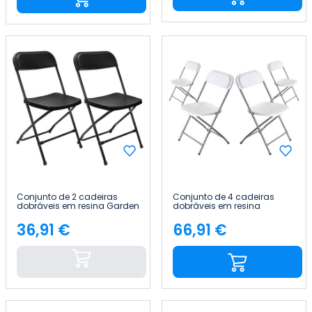
Conjunto de 2 cadeiras
Conjunto de 4 cadeiras
dobráveis em resina Garden
dobráveis em resina
45x44.5x79cm 7house
«Garden» 45x44.5x79cm
7house
36,91 €
66,91 €
Preço
Preço