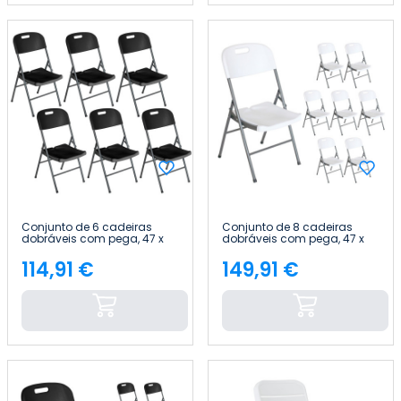
Conjunto de 6 cadeiras
Conjunto de 8 cadeiras
dobráveis com pega, 47 x
dobráveis com pega, 47 x
58 x 87 cm Thinia Home
58 x 87 cm Thinia Home
114,91 €
149,91 €
Preço
Preço