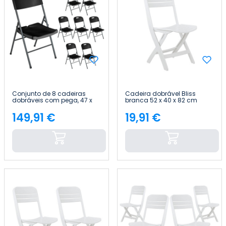
Conjunto de 8 cadeiras
Cadeira dobrável Bliss
dobráveis com pega, 47 x
branca 52 x 40 x 82 cm
58 x 87 cm Thinia Home
Thinia Home
149,91 €
19,91 €
Preço
Preço