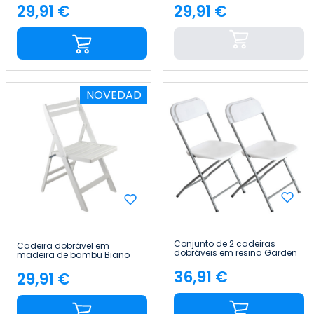
29,91 €
29,91 €
Preço
Preço
NOVEDAD
Conjunto de 2 cadeiras
Cadeira dobrável em
dobráveis em resina Garden
madeira de bambu Biano
45x44.5x79cm 7house
46x44x78 cm Thinia Home
36,91 €
29,91 €
Preço
Preço