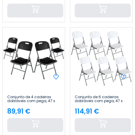
Conjunto de 4 cadeiras
Conjunto de 6 cadeiras
dobráveis com pega, 47 x
dobráveis com pega, 47 x
58 x 87 cm Thinia Home
58 x 87 cm Thinia Home
89,91 €
114,91 €
Preço
Preço