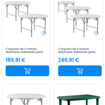
Conjunto de 2 mesas
Conjunto de 3 mesas
redondas dobráveis para
redondas dobráveis para
catering com efeito de
catering com efeito de
granito, 150 x 74 cm Thinia
granito, 150 x 74 cm Thinia
189,91 €
269,91 €
Preço
Preço
Home
Home