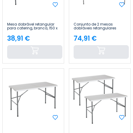
Mesa dobrável retangular
Conjunto de 2 mesas
para catering, branca, 150 x
dobráveis retangulares
74 cm Thinia Home
para catering, brancas, 150
x 74 cm Thinia Home
38,91 €
74,91 €
Preço
Preço