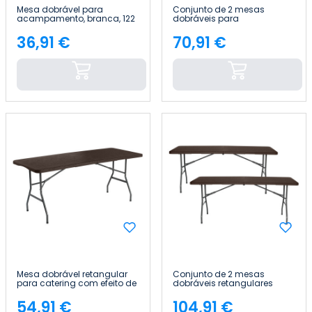
Mesa dobrável para
Conjunto de 2 mesas
acampamento, branca, 122
dobráveis para
x 74 cm Thinia Home
acampamento, brancas,
122 x 74 cm Thinia Home
36,91 €
70,91 €
Preço
Preço
Mesa dobrável retangular
Conjunto de 2 mesas
para catering com efeito de
dobráveis retangulares
madeira, 180 x 74 cm Thinia
para catering com efeito de
Home
madeira, 180 x 74 cm Thinia
54,91 €
104,91 €
Home