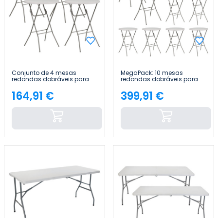
Conjunto de 4 mesas
MegaPack: 10 mesas
redondas dobráveis para
redondas dobráveis para
catering, 80 x 110 cm 7house
catering, 80 x 110 cm 7house
164,91 €
399,91 €
Preço
Preço