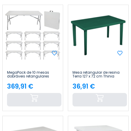
MegaPack de 10 mesas
Mesa retangular de resina
dobráveis retangulares
Terra 127 x 72 cm Thinia
para catering, brancas, 150
Home
x 74 cm Thinia Home
369,91 €
36,91 €
Preço
Preço