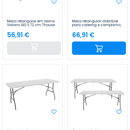
Mesa retangular em resina
Mesa retangular dobrável
Vistara 140 x 72 cm 7house
para catering e campismo,
branca Dayron
56,91 €
66,91 €
Preço
Preço