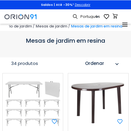
Saldos | Até -30%
*
Descobrir
Animais de e
iliário de jardim
Mesas de jardim
Mesas de jardim em resina
Mesas de jardim em resina
34 produtos
Ordenar
expand_more