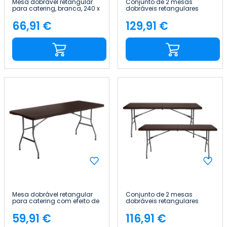
Mesa dobrável retangular
Conjunto de 2 mesas
para catering, branca, 240 x
dobráveis retangulares
74 cm Thinia Home
para catering, brancas, 240
x 74 cm Thinia Home
66,91 €
129,91 €
Preço
Preço
Mesa dobrável retangular
Conjunto de 2 mesas
para catering com efeito de
dobráveis retangulares
rattan, 180 x 74 cm Thinia
para catering com efeito de
Home
rattan, 180 x 74 cm Thinia
59,91 €
116,91 €
Preço
Preço
Home