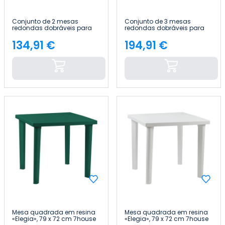
Conjunto de 2 mesas
Conjunto de 3 mesas
redondas dobráveis para
redondas dobráveis para
catering com efeito de
catering com efeito de
granito, 120 x 74 cm Thinia
granito, 120 x 74 cm Thinia
134,91 €
194,91 €
Preço
Preço
Home
Home
Mesa quadrada em resina
Mesa quadrada em resina
«Elegia», 79 x 72 cm 7house
«Elegia», 79 x 72 cm 7house