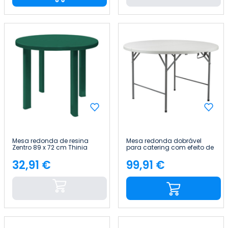
Mesa redonda de resina
Mesa redonda dobrável
Zentro 89 x 72 cm Thinia
para catering com efeito de
Home
granito, 150 x 74 cm Thinia
Home
32,91 €
99,91 €
Preço
Preço