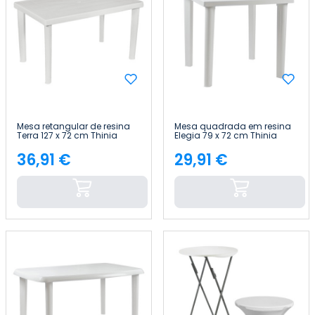
Mesa retangular de resina
Mesa quadrada em resina
Terra 127 x 72 cm Thinia
Elegia 79 x 72 cm Thinia
Home
Home
36,91 €
29,91 €
Preço
Preço