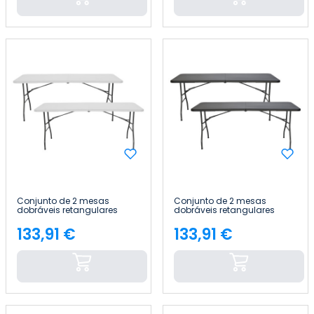
Conjunto de 2 mesas
Conjunto de 2 mesas
dobráveis retangulares
dobráveis retangulares
para catering, 180 x 74 cm
para catering, 180 x 74 cm
Thinia Home
Thinia Home
133,91 €
133,91 €
Preço
Preço