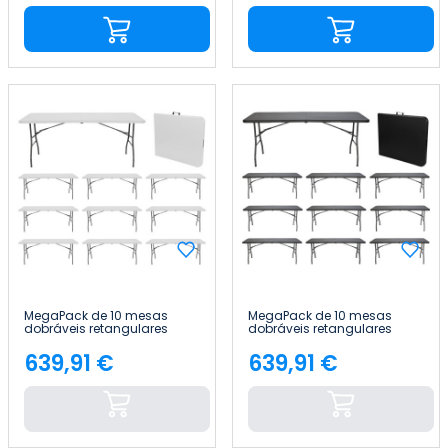
MegaPack de 10 mesas
MegaPack de 10 mesas
dobráveis retangulares
dobráveis retangulares
para catering, 180 x 74 cm
para catering, 180 x 74 cm
Thinia Home
Thinia Home
639,91 €
639,91 €
Preço
Preço