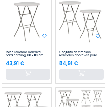
Mesa redonda dobrável
Conjunto de 2 mesas
para catering, 80 x 110 cm
redondas dobráveis para
7house
catering, 80 x 110 cm 7house
43,91 €
84,91 €
Preço
Preço