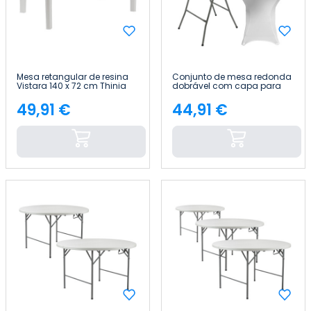
Mesa retangular de resina
Conjunto de mesa redonda
Vistara 140 x 72 cm Thinia
dobrável com capa para
Home
catering, 61 x 105 cm 7house
49,91 €
44,91 €
Preço
Preço