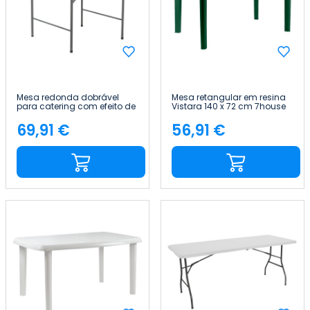
Mesa redonda dobrável
Mesa retangular em resina
para catering com efeito de
Vistara 140 x 72 cm 7house
granito, 120 x 74 cm Thinia
Home
69,91 €
56,91 €
Preço
Preço