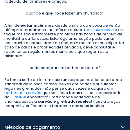
rodeado de familiares e amigos.
quando é que pode fazer um churrasco?
A fim de
evitar incêndios
, desde o início da época de verão
até aproximadamente ao mês de outubro,
os churrascos
e as
fogueiras são estritamente proibidos nas zonas de recreio de
montanha ou florestais. Esta regulamentação pode variar
consoante a comunidade autónoma e mesmo o município. No
caso de casas e propriedades privadas, deve consultar e
respeitar os regulamentos municipais que regem esta
atividade.
onde comprar um barbecue barato?
Se tem a sorte de ter em casa um espaço exterior onde pode
saborear deliciosas carnes, peixes grelhados e suculentos
legumes grelhados, não pense duas vezes e adquira um
barbecue a carvão
que satisfaça todas as suas necessidades.
Na
ORION91
encontrará uma grande variedade de
churrasqueiras a
carvão e grelhadores eléctricos
a preços
competitivos. Encontre o barbecue dos seus sonhos.
Métodos de pagamento