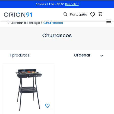
Saldos | Até -30%
*
Descobrir
Jardim e Terraço
Churrascos
Churrascos
1 produtos
Ordenar
expand_more