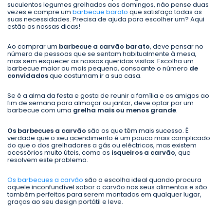
suculentos legumes grelhados aos domingos, não pense duas
vezes e compre um
barbecue barato
que satisfaça todas as
suas necessidades. Precisa de ajuda para escolher um? Aqui
estão as nossas dicas!
Ao comprar um
barbecue a carvão barato
, deve pensar no
número de pessoas que se sentam habitualmente à mesa,
mas sem esquecer as nossas queridas visitas. Escolha um
barbecue maior ou mais pequeno, consoante o número
de
convidados
que costumam ir a sua casa.
Se é a alma da festa e gosta de reunir a família e os amigos ao
fim de semana para almoçar ou jantar, deve optar por um
barbecue com uma
grelha mais ou menos grande
.
Os barbecues a carvão
são os que têm mais sucesso. É
verdade que o seu acendimento é um pouco mais complicado
do que o dos grelhadores a gás ou eléctricos, mas existem
acessórios muito úteis, como os
isqueiros a carvão
, que
resolvem este problema.
Os barbecues a carvão
são a escolha ideal quando procura
aquele inconfundível sabor a carvão nos seus alimentos e são
também perfeitos para serem montados em qualquer lugar,
graças ao seu design portátil e leve.