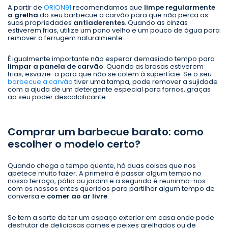
A partir de
ORION91
recomendamos que
limpe regularmente
a grelha
do seu barbecue a carvão para que não perca as
suas propriedades
antiaderentes
. Quando as cinzas
estiverem frias, utilize um pano velho e um pouco de água para
remover a ferrugem naturalmente.
É igualmente importante não esperar demasiado tempo para
limpar a panela de carvão
. Quando as brasas estiverem
frias, esvazie-a para que não se colem à superfície. Se o seu
barbecue a carvão
tiver uma tampa, pode remover a sujidade
com a ajuda de um detergente especial para fornos, graças
ao seu poder descalcificante.
Comprar um barbecue barato: como
escolher o modelo certo?
Quando chega o tempo quente, há duas coisas que nos
apetece muito fazer. A primeira é passar algum tempo no
nosso terraço, pátio ou jardim e a segunda é reunirmo-nos
com os nossos entes queridos para partilhar algum tempo de
conversa e
comer ao ar livre
.
Se tem a sorte de ter um espaço exterior em casa onde pode
desfrutar de deliciosas carnes e peixes grelhados ou de