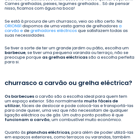
Carnes grelhadas, peixes, legumes grelhados... Só de pensar
nisso, ficamos com água na boca!
Se está à procura de um churrasco, veio ao sítio certo. Na
ORION91
dispomos de uma vasta gama de grelhadores
a
carvão e
de
grelhadores eléctricos
que satisfazem todas as
suas necessidades.
Se tiver a sorte de ter um grande jardim ou pátio, escolha um
barbecue
, se tiver uma pequena varanda ou terraço, não se
preocupe porque
as grelhas eléctricas
são a escolha perfeita
para si.
churrasco a carvão ou grelha eléctrica?
Os barbecues
a carvão são a escolha ideal para quem tem
um espaço exterior. São normalmente
muito fáceis de
utilizar
, fáceis de deslocar e pode colocá-las e transportá-las
para onde quiser, uma vez que não necessitam de qualquer
ligação eléctrica ou de gás. Um outro ponto positivo é que
funcionam a carvão
, um combustível muito económico.
Quanto às
planchas eléctricas
, para além de poder utilizá-las
em espaços exteriores, como terraços ou varandas, também