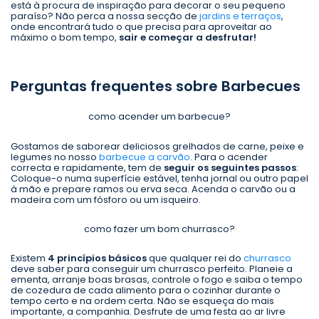
está à procura de inspiração para decorar o seu pequeno
paraíso? Não perca a nossa secção de
jardins e terraços
,
onde encontrará tudo o que precisa para aproveitar ao
máximo o bom tempo,
sair e começar a desfrutar!
Perguntas frequentes sobre Barbecues
como acender um barbecue?
Gostamos de saborear deliciosos grelhados de carne, peixe e
legumes no nosso
barbecue a carvão
. Para o acender
correcta e rapidamente, tem de
seguir os seguintes passos
:
Coloque-o numa superfície estável, tenha jornal ou outro papel
à mão e prepare ramos ou erva seca. Acenda o carvão ou a
madeira com um fósforo ou um isqueiro.
como fazer um bom churrasco?
Existem
4 princípios básicos
que qualquer rei do
churrasco
deve saber para conseguir um churrasco perfeito. Planeie a
ementa, arranje boas brasas, controle o fogo e saiba o tempo
de cozedura de cada alimento para o cozinhar durante o
tempo certo e na ordem certa. Não se esqueça do mais
importante, a companhia. Desfrute de uma festa ao ar livre