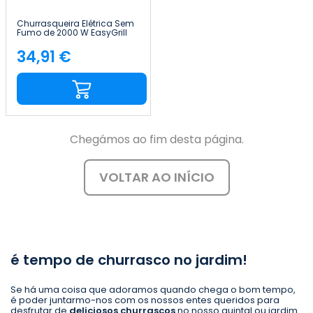
Churrasqueira Elétrica Sem
Fumo de 2000 W EasyGrill
7house
34,91 €
Preço
Chegámos ao fim desta página.
VOLTAR AO INÍCIO
é tempo de churrasco no jardim!
Se há uma coisa que adoramos quando chega o bom tempo,
é poder juntarmo-nos com os nossos entes queridos para
desfrutar de
deliciosos churrascos
no nosso quintal ou jardim.