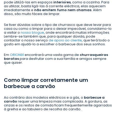
pode utilizá-las em espaços
interiores
, como a cozinha. Para
as utilizar, basta ligá-las à corrente eléctrica, elas aquecem
imediatamente e
não emitem fumo nem chamas
. Além
disso, são muito fáceis de limpar.
Se tiver dúvidas sobre o tipo de churrasco que deve levar para
casa ou como o limpar para o deixar impecável, convidamo-lo
a visitar o
nosso blogue
, onde encontrará muitas informações.
Lembre-se também que, para qualquer dúvida, pode
contactar o nosso serviço
de apoio ao cliente
, que terá todo o
gosto em ajudá-lo a escolher o barbecue dos seus sonhos.
Em
ORION91
encontrará uma vasta gama de
churrasqueiras
baratas
para desfrutar com a sua família e amigos sempre
que quiser.
Como limpar corretamente um
barbecue a carvão
Ao contrário dos modelos eléctricos e a gás, o
barbecue a
carvão
requer uma limpeza mais complicada. A gordura, as
cinzas e os restos de comida ficam frequentemente agarrados
à grelha e ao tabuleiro de recolha do carvão.