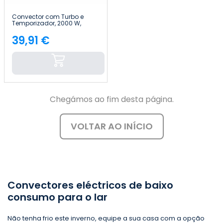
Convector com Turbo e
Temporizador, 2000 W,
Branco Thinia Home
39,91 €
Preço
Chegámos ao fim desta página.
VOLTAR AO INÍCIO
Convectores eléctricos de baixo
consumo para o lar
Não tenha frio este inverno, equipe a sua casa com a opção