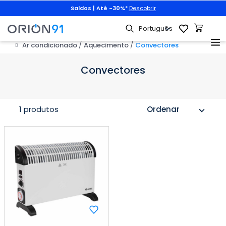
Saldos | Até -30%
*
Descobrir
Ar condicionado
Aquecimento
Convectores
Convectores
1 produtos
Ordenar
expand_more