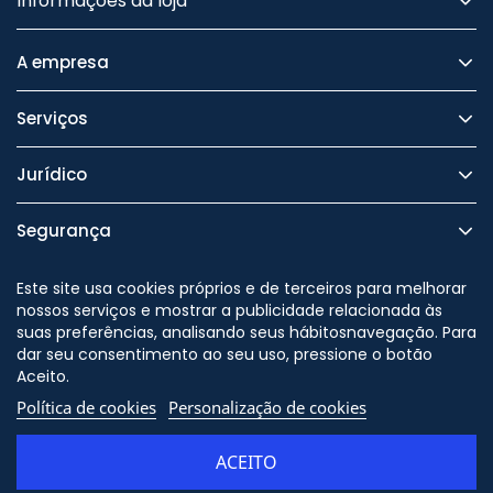
Informações da loja
A empresa
Serviços
Jurídico
Segurança
Este site usa cookies próprios e de terceiros para melhorar
nossos serviços e mostrar a publicidade relacionada às
suas preferências, analisando seus hábitosnavegação. Para
Nos siga no
dar seu consentimento ao seu uso, pressione o botão
Aceito.
Política de cookies
Personalização de cookies
© Copyright - ORION91 - CIF
B10982650 - Todos os direitos
ACEITO
reservados