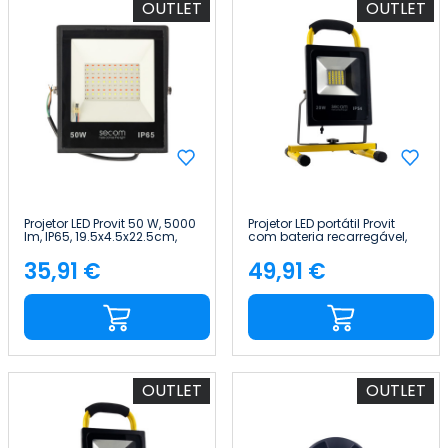
OUTLET
OUTLET
Projetor LED Provit 50 W, 5000
Projetor LED portátil Provit
lm, IP65, 19.5x4.5x22.5cm,
com bateria recarregável,
RGB, Preto, 50 000 h, SECOM
20 W, 1800 lm, IP54,
21.5x19x32.5cm, 4000 K,
35,91 €
49,91 €
Preço
Preço
preto/amarelo, 5 horas,
SECO
OUTLET
OUTLET