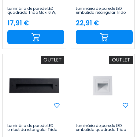
Luminária de parede LED
Luminária de parede LED
quadrada Trido Maxi 6 W,
embutida retangular Trido
200 lm, IP65, 12x12x1.8cm,
Medium 6 W, 300 lm, IP65,
4000 K, branco, 25 000 h,
25x5.3x7.5cm, Branco, 25
17,91 €
22,91 €
Preço
Preço
SECOM
000 h, SECOM
OUTLET
OUTLET
Luminária de parede LED
Luminária de parede LED
embutida retangular Trido
embutida quadrada Trido
Medium 6 W, 300 lm, IP65,
Mini 2 W 90 lm IP65