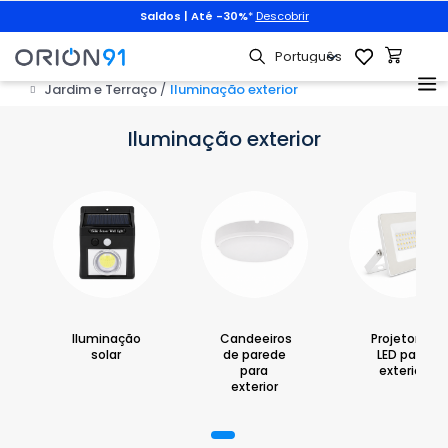
Saldos | Até -30%
*
Descobrir
Anima
Jardim e Terraço
Iluminação exterior
Iluminação exterior
Iluminação
Candeeiros
Projetores
solar
de parede
LED para
para
exterior
exterior
1