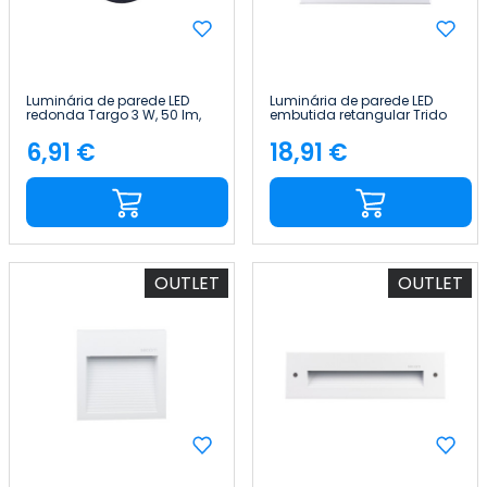
Luminária de parede LED
Luminária de parede LED
redonda Targo 3 W, 50 lm,
embutida retangular Trido
IP65, Ø6x5.85cm, preta, 25
Maxi 6 W, 300 lm, IP65,
000 h, SECOM
18x5.3x12cm, branca, 25 000
6,91 €
18,91 €
Preço
Preço
h, SECOM
OUTLET
OUTLET