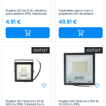
Projetor LED de 10 W, ultrafino,
Tripé telescópico com 2
para exterior, IP65, orientável,
projetores LED de exterior
branco, 4000 K, 30 000 h
orientáveis de 20 W cada,
7hSevenOn
em alumínio, 4000 K
4,91 €
49,91 €
Preço
Preço
7hSevenOn Outdoor
OUTLET
OUTLET
Projetor LED Tenko Eco 10 W,
Projetor LED Tenko Eco 150 W,
900 lm, IP65, 11.8x4x14.5cm,
15 000 lm, IP65,