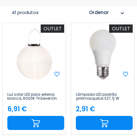
41 produtos
Ordenar
expand_more
OUTLET
OUTLET
Luz solar LED para exterior,
Lâmpada LED padrão
branca, 6000K 7hSevenOn
antimosquitos E27, 5 W
Outdoor
(equivalente a 25 W), 220 lm,
3000 K, 25 000 h 7hSevenOn
6,91 €
2,91 €
Preço
Preço