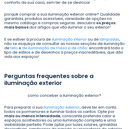
conforto da sua casa, sem ter de se deslocar.
porquê comprar a sua iluminação exterior online? Qualidade
garantida, produtos acessíveis, variedade de opções no
mesmo catálogo e compras seguras: descubra
os preços
mais baixos
dos artigos que vão iluminar o seu exterior!
E se estiver à procura de
iluminação interior
ou de
lâmpadas
,
não se esqueça de consultar as nossas secções de iluminação
de
teto
e
de iluminação de mesa e de chão
: encontrará todo o
tipo de estilos e de desenhos a preços inacreditáveis, que dão
vida aos espaços!
Perguntas frequentes sobre a
iluminação exterior
como conceber a iluminação exterior?
Para preparar a sua
iluminação exterior
, deve ter em conta
todos os pormenores e iluminar todos os cantos. Opte por
mais ou menos intensidade
, consoante pretenda calor e
espaços acolhedores ou uma iluminação completa e uma
visibilidade perfeita. Pode optar por luzes solares, grinaldas
decorativas, candeeiros de parede ou projectores de exterior.