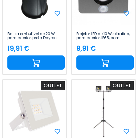
Baliza embutível de 20 W
Projetor LED de 10 W, ultrafino,
para exterior, preta Dayron
para exterior, IP65, com
sensor crepuscular e de
movimento, orientável, em
19,91 €
9,91 €
Preço
Preço
alumínio, 4000 K 7hS
OUTLET
OUTLET