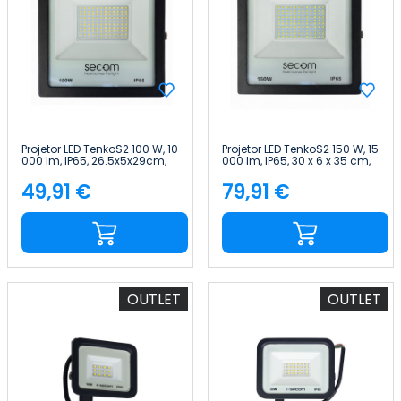
Projetor LED TenkoS2 100 W, 10
Projetor LED TenkoS2 150 W, 15
000 lm, IP65, 26.5x5x29cm,
000 lm, IP65, 30 x 6 x 35 cm,
Preto, 30 000 h, SECOM
Preto, 30 000 h, SECOM
49,91 €
79,91 €
Preço
Preço
OUTLET
OUTLET