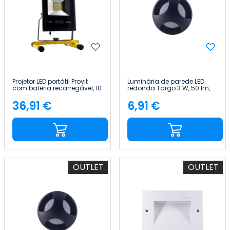
Projetor LED portátil Provit
Luminária de parede LED
com bateria recarregável, 10
redonda Targo 3 W, 50 lm,
W, 900 lm, IP54,
IP65, Ø6x5.8cm, preta, 25
10x16.5x14.5cm, 4000 K,
000 h, SECOM
36,91 €
6,91 €
Preço
Preço
preto/amarelo, 5 horas,
SECOM
OUTLET
OUTLET