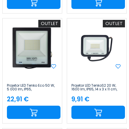
OUTLET
OUTLET
Projetor LED Tenko Eco 50 W,
Projetor LED TenkoS2 20 W,
5 000 lm, IP65,
1600 lm, IP65, 14 x 3 x 11 cm,
23.3x6x24.2cm, Preto, 50 000
5700 K, Preto, 30 000 h,
h, SECOM
SECOM
22,91 €
9,91 €
Preço
Preço