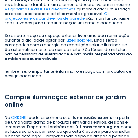
visibilidade, é também um elemento decorativo em si mesmo.
As grinaldas e as luzes decorativas
ajudam a criar um espaço
caloroso, acolhedor e esteticamente agradável.
Os
projectores e os candeeiros de parede
são mais funcionais e
são utilizados para uma iluminação uniforme e adequada.
Se o seu terraço ou espaço exterior tiver uma boa iluminação
durante o dia, pode optar por
luzes solares
. Estas serão
carregadas com a energia da exposição solar e iluminar-se-
ão automaticamente ao cair da noite. São fáceis de instalar,
não necessitam de eletricidade e são
mais respeitadoras do
ambiente e sustentáveis
.
lembre-se, o importante é iluminar o espaço com produtos de
design adequado!
Compre iluminação exterior de jardim
online
Na
ORION91
pode escolher a sua
iluminação exterior
a partir
de uma vasta gama de produtos em vários estilos, designs e
tamanhos. Dispomos também das
últimas tecnologias
, como
as luzes solares, por isso, de que está à espera para consultar
o nosso catálogo? Compare todo o tipo de artigos a partir do