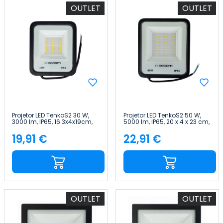
OUTLET
OUTLET
Projetor LED TenkoS2 30 W,
Projetor LED TenkoS2 50 W,
3000 lm, IP65, 16.3x4x19cm,
5000 lm, IP65, 20 x 4 x 23 cm,
Preto, 30 000 h, SECOM
preto, 30 000 h, SECOM
19,91 €
22,91 €
Preço
Preço
OUTLET
OUTLET