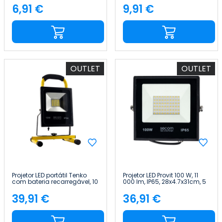
SECOM
SECOM
6,91 €
9,91 €
Preço
Preço
OUTLET
OUTLET
Projetor LED portátil Tenko
Projetor LED Provit 100 W, 11
com bateria recarregável, 10
000 lm, IP65, 28x4.7x31cm, 5
W, 900 lm, IP54, 15 x 15 x 24
700 K, Preto, 50 000 h, SECOM
cm, 4000 K, preto/amarelo, 5
39,91 €
36,91 €
Preço
Preço
horas, SECOM