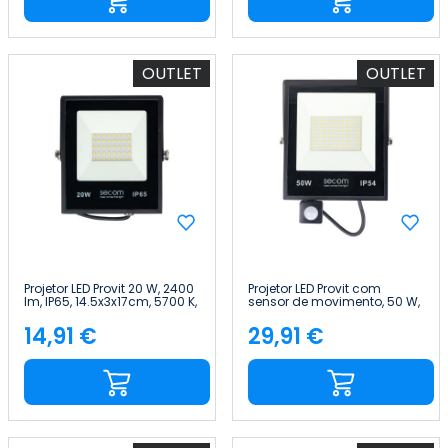
OUTLET
OUTLET
Projetor LED Provit 20 W, 2400
Projetor LED Provit com
lm, IP65, 14.5x3x17cm, 5700 K,
sensor de movimento, 50 W,
Preto, 50 000 h, SECOM
5000 lm, IP54,
19.5x6.5x26.5cm, 5700 K,
14,91 €
29,91 €
Preço
Preço
preto, 50 000 h, SECOM