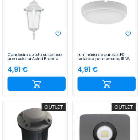
Candeeiro de teto suspenso
Luminária de parede LED
para exterior Astrid Branco
redonda para exterior, 15 W,
7hSevenOn Outdoor
1500 lm, branca, 4000 K, 20
000 h 7hSevenOn Premium
4,91 €
4,91 €
Preço
Preço
OUTLET
OUTLET