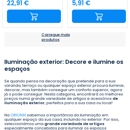
25x5.3x7.5cm, 4000 K, preta,
8.5x8.5x5.3cm, branca, 25
22,91 €
5,91 €
Preço
Preço
25 000 h, SECOM
000 h, SECOM
Carregue mais
produtos
Iluminação exterior: Decore e ilumine os
espaços
Se quando pensa na decoração que pretende para a sua
varanda, terraço ou qualquer espaço exterior procura iluminar,
decorar, mas também conseguir um conforto superior, agora
já o pode conseguir. Nesta categoria, encontrará os melhores
preços numa grande variedade de artigos e acessórios
de
iluminação exterior
, perfeitos para a sua casa ou local!
Na
ORION91
sabemos a importância da iluminação em
qualquer espaço da sua casa, incluindo no exterior. Por isso,
seleccionámos uma
grande variedade de artigos
especialmente concebidos para iluminar os espaços