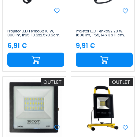
Projetor LED TenkoS2 10 W,
Projetor LED TenkoS2 20 W,
800 lm, IP65, 10.5x2.5x8.5cm,
1600 lm, IP65, 14 x 3 x 11 cm,
5700 K, Preto, 30 000 h,
6000 K, Preto, 30 000 h,
SECOM
SECOM
6,91 €
9,91 €
Preço
Preço
OUTLET
OUTLET