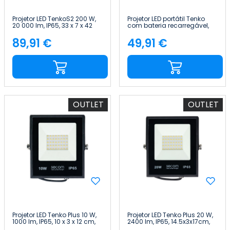
Projetor LED TenkoS2 200 W,
Projetor LED portátil Tenko
20 000 lm, IP65, 33 x 7 x 42
com bateria recarregável,
cm, 3 000 K, Preto, 30 000 h,
20 W, 1800 lm, IP54, 15 x 15 x
SECOM
24 cm, 4000 K,
89,91 €
49,91 €
Preço
Preço
preto/amarelo, 5 horas,
SECO
OUTLET
OUTLET
Projetor LED Tenko Plus 10 W,
Projetor LED Tenko Plus 20 W,
1000 lm, IP65, 10 x 3 x 12 cm,
2400 lm, IP65, 14.5x3x17cm,
5700 K, Preto, 50 000 h,
5700 K, Preto, 50 000 h,