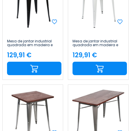
Mesa de jantar industrial
Mesa de jantar industrial
quadrada em madeira e
quadrada em madeira e
aço, 60 x 60 x 76 cm Thinia
aço, 60 x 60 x 76 cm Thinia
Home
Home
129,91 €
129,91 €
Preço
Preço