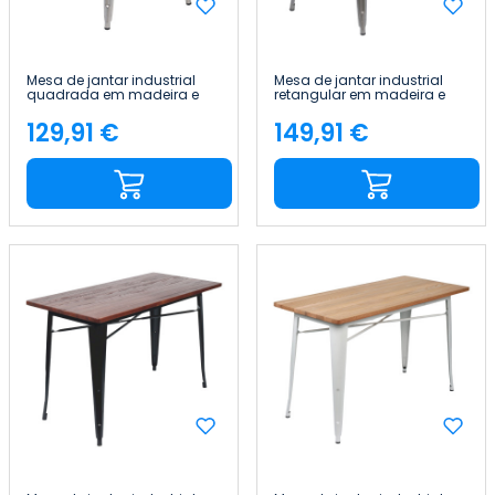
Mesa de jantar industrial
Mesa de jantar industrial
quadrada em madeira e
retangular em madeira e
aço, 60 x 60 x 76 cm Thinia
aço, 120 x 60 x 76 cm Thinia
Home
Home
129,91 €
149,91 €
Preço
Preço