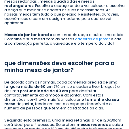
mesas redondas
, mesas quadradas e mesas
rectangulares
. Escolha o espaço onde a vai colocar e escolha
a peça que melhor se adapta às suas necessidades. As
nossas mesas têm tudo o que precisa. Resistentes, duráveis,
económicas e com um design moderno pelo qual se vai
apaixonar.
Mesas de jantar baratas
em madeira, aço e outros materiais.
Combine a sua mesa com as nossas
cadeiras de jantar
e crie
a combinação perfeita, a variedade é o tempero da vida!
que dimensões devo escolher para a
minha mesa de jantar?
De acordo com as normas, cada comensal precisa de uma
largura
média
de 60 cm
(70 cm se a cadeira tiver braços) e
de uma
profundidade de 40 cm
para desfrutar
confortavelmente do almoço e do jantar. Com estas
dimensões, ser-lhe-á mais fácil calcular
o tamanho da sua
mesa
de jantar, tendo em conta o espaço disponível e o
número de pessoas que tem em casa todos os dias.
Seguindo esta premissa, uma
mesa retangular
de 120x80cm
será ideal para 4 pessoas. Se preferir
mesas redondas
, saiba
que com um modelo de 120 cm de diâmetro terá espaço para