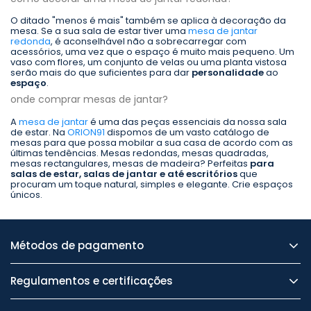
O ditado "menos é mais" também se aplica à decoração da
mesa. Se a sua sala de estar tiver uma
mesa de jantar
redonda
, é aconselhável não a sobrecarregar com
acessórios, uma vez que o espaço é muito mais pequeno. Um
vaso com flores, um conjunto de velas ou uma planta vistosa
serão mais do que suficientes para dar
personalidade
ao
espaço
.
onde comprar mesas de jantar?
A
mesa de jantar
é uma das peças essenciais da nossa sala
de estar. Na
ORION91
dispomos de um vasto catálogo de
mesas para que possa mobilar a sua casa de acordo com as
últimas tendências. Mesas redondas, mesas quadradas,
mesas rectangulares, mesas de madeira? Perfeitas
para
salas de estar, salas de jantar e até escritórios
que
procuram um toque natural, simples e elegante. Crie espaços
únicos.
Métodos de pagamento
Regulamentos e certificações