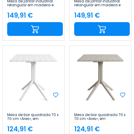
Mesa de jantar industrial
Mesa de jantar industrial
retangular em madeira e
retangular em madeira e
aço, 120 x 60 x 76 cm Thinia
aço, 120 x 60 x 76 cm Thinia
Home
Home
149,91 €
149,91 €
Preço
Preço
Mesa de bar quadrada 70 x
Mesa de bar quadrada 70 x
70 cm «Ares», em
70 cm «Ares», em
polipropileno, com tampo
polipropileno, com tampo
dobrável, para interior e
dobrável, para interior e
124,91 €
124,91 €
Preço
Preço
exterior 7house
exterior 7house