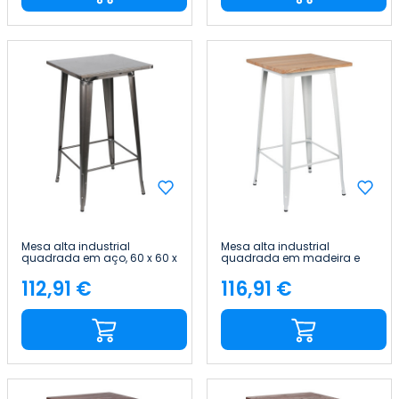
Mesa alta industrial
Mesa alta industrial
quadrada em aço, 60 x 60 x
quadrada em madeira e
105 cm Thinia Home
aço, 60 x 60 x 105 cm Thinia
Home
112,91 €
116,91 €
Preço
Preço