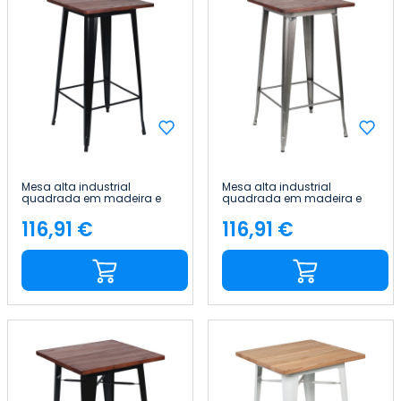
Mesa alta industrial
Mesa alta industrial
quadrada em madeira e
quadrada em madeira e
aço, 60 x 60 x 105 cm Thinia
aço, 60 x 60 x 105 cm Thinia
Home
Home
116,91 €
116,91 €
Preço
Preço