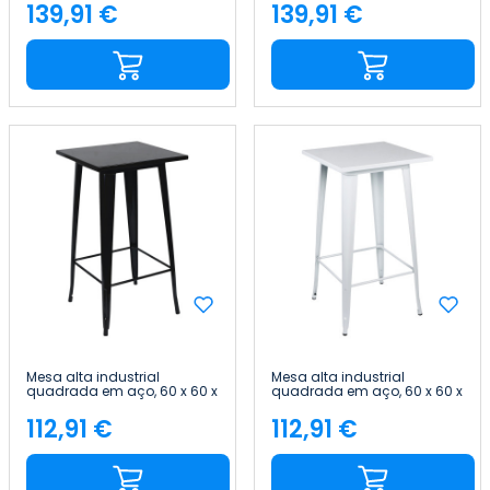
Home
Home
139,91 €
139,91 €
Preço
Preço
Mesa alta industrial
Mesa alta industrial
quadrada em aço, 60 x 60 x
quadrada em aço, 60 x 60 x
105 cm Thinia Home
105 cm Thinia Home
112,91 €
112,91 €
Preço
Preço