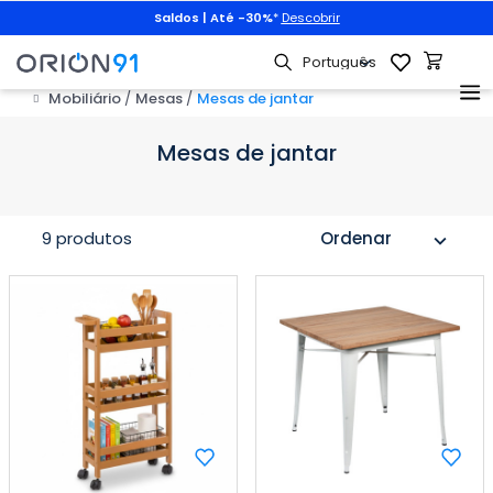
Saldos | Até -30%
*
Descobrir
Mobiliário
Mesas
Mesas de jantar
Mesas de jantar
9 produtos
Ordenar
expand_more