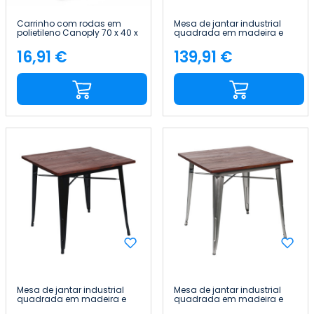
Carrinho com rodas em
Mesa de jantar industrial
polietileno Canoply 70 x 40 x
quadrada em madeira e
15 cm Thinia Home
aço, 80 x 80 x 76 cm Thinia
Home
16,91 €
139,91 €
Preço
Preço
Mesa de jantar industrial
Mesa de jantar industrial
quadrada em madeira e
quadrada em madeira e
aço, 80 x 80 x 76 cm Thinia
aço, 80 x 80 x 76 cm Thinia