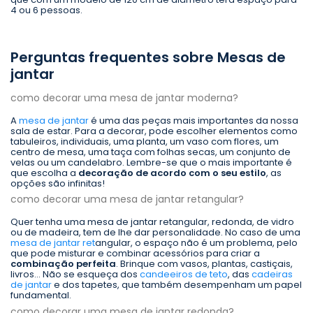
4 ou 6 pessoas.
Perguntas frequentes sobre Mesas de
jantar
como decorar uma mesa de jantar moderna?
A
mesa de jantar
é uma das peças mais importantes da nossa
sala de estar. Para a decorar, pode escolher elementos como
tabuleiros, individuais, uma planta, um vaso com flores, um
centro de mesa, uma taça com folhas secas, um conjunto de
velas ou um candelabro. Lembre-se que o mais importante é
que escolha a
decoração de acordo com o seu estilo
, as
opções são infinitas!
como decorar uma mesa de jantar retangular?
Quer tenha uma mesa de jantar retangular, redonda, de vidro
ou de madeira, tem de lhe dar personalidade. No caso de uma
mesa de jantar ret
angular, o espaço não é um problema, pelo
que pode misturar e combinar acessórios para criar a
combinação perfeita
. Brinque com vasos, plantas, castiçais,
livros... Não se esqueça dos
candeeiros de teto
, das
cadeiras
de jantar
e dos tapetes, que também desempenham um papel
fundamental.
como decorar uma mesa de jantar redonda?