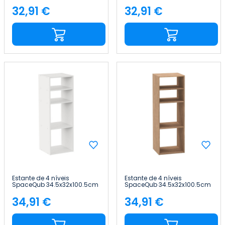
7house
7house
32,91 €
32,91 €
Preço
Preço
Estante de 4 níveis
Estante de 4 níveis
SpaceQub 34.5x32x100.5cm
SpaceQub 34.5x32x100.5cm
7house
7house
34,91 €
34,91 €
Preço
Preço