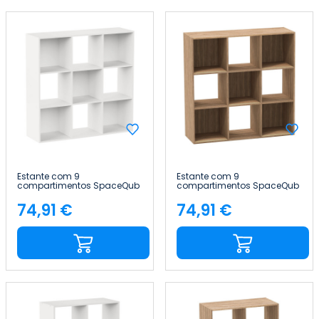
Estante com 9
Estante com 9
compartimentos SpaceQub
compartimentos SpaceQub
100.5x32x100.5cm 7house
100.5x32x100.5cm 7house
74,91 €
74,91 €
Preço
Preço