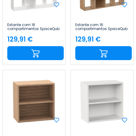
Estante com 16
Estante com 16
compartimentos SpaceQub
compartimentos SpaceQub
134x31.5x134cm 7house
134x31.5x134cm 7house
129,91 €
129,91 €
Preço
Preço