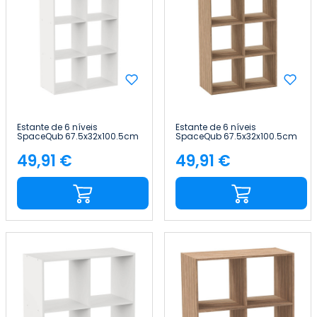
Estante de 6 níveis
Estante de 6 níveis
SpaceQub 67.5x32x100.5cm
SpaceQub 67.5x32x100.5cm
7house
7house
49,91 €
49,91 €
Preço
Preço