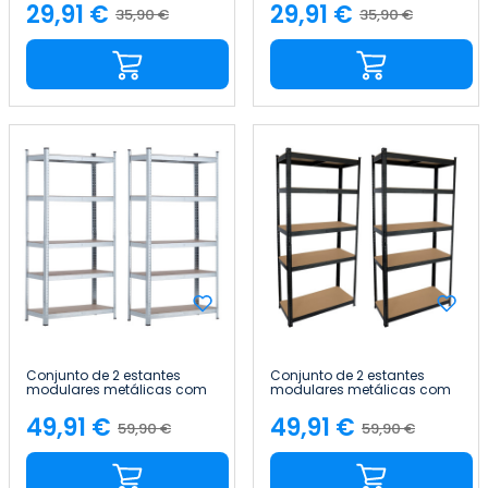
29,91 €
29,91 €
35,90 €
35,90 €
Preço
Preço
Preço
Preço
normal
normal
Conjunto de 2 estantes
Conjunto de 2 estantes
modulares metálicas com
modulares metálicas com
5 prateleiras, 875 kg, 90 x 40
5 prateleiras, 875 kg, 90 x 40
x 180 cm Thinia Home
x 180 cm Thinia Home
49,91 €
49,91 €
59,90 €
59,90 €
Preço
Preço
Preço
Preço
normal
normal