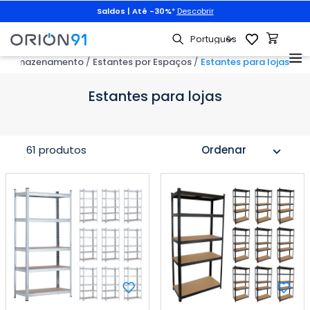
Animais de estimação
|
3x2 + portes grátis
com
PET3X2
|
Descobrir
de armazenamento
Estantes por Espaços
Estantes para lojas
Estantes para lojas
61 produtos
Ordenar
expand_more