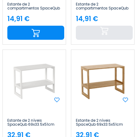
Estante de 2
Estante de 2
compartimentos SpaceQub
compartimentos SpaceQub
34.5x20x34.5cm 7house
34.5x20x34.5cm 7house
14,91 €
14,91 €
Preço
Preço
Estante de 2 níveis
Estante de 2 níveis
SpaceQub 69x33.5x51cm
SpaceQub 69x33.5x51cm
7house
7house
32,91 €
32,91 €