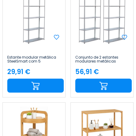
Estante modular metálica
Conjunto de 2 estantes
SteelSmart com 5
modulares metálicas
prateleiras, 200 kg, 180 x 30 x
SteelSmart com 5
90 cm 7house
prateleiras, capacidade de
29,91 €
56,91 €
Preço
Preço
200 kg, 180 x 30 x 90 cm
7house