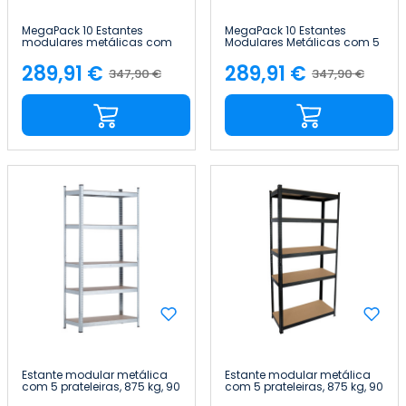
MegaPack 10 Estantes
MegaPack 10 Estantes
modulares metálicas com
Modulares Metálicas com 5
5 prateleiras, 875 kg,
Prateleiras, 875 kg, Preto, 90 x
prateadas, 90 x 40 x 180 cm
40 x 180 cm 7house
289,91 €
289,91 €
347,90 €
347,90 €
Preço
Preço
Preço
Preço
7house
normal
normal
Estante modular metálica
Estante modular metálica
com 5 prateleiras, 875 kg, 90
com 5 prateleiras, 875 kg, 90
x 40 x 180 cm Thinia Home
x 40 x 180 cm Thinia Home