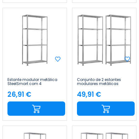
Estante modular metálica
Conjunto de 2 estantes
SteelSmart com 4
modulares metálicas
prateleiras, 160 kg, 145 x 30 x
SteelSmart com 4
70 cm 7house
prateleiras, capacidade de
26,91 €
49,91 €
Preço
Preço
160 kg, 145 x 30 x 70 cm
7house