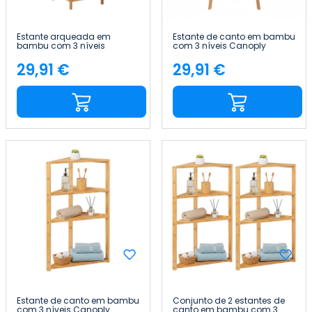
Estante arqueada em
Estante de canto em bambu
bambu com 3 níveis
com 3 níveis Canoply
Canoply 110.5x37x35cm
103x31.9x31.9cm Thinia Home
Thinia Home
29,91 €
29,91 €
Preço
Preço
Estante de canto em bambu
Conjunto de 2 estantes de
com 3 níveis Canoply
canto em bambu com 3