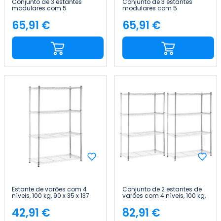
Conjunto de 3 estantes
Conjunto de 3 estantes
modulares com 5
modulares com 5
prateleiras ajustáveis, 180 x
prateleiras ajustáveis, 180 x
40 x 40 cm, 175 kg Thinia
40 x 40 cm, 175 kg Thinia
65,91 €
65,91 €
Preço
Preço
Home
Home
Estante de varões com 4
Conjunto de 2 estantes de
níveis, 100 kg, 90 x 35 x 137
varões com 4 níveis, 100 kg,
cm Thinia Home
90 x 35 x 137 cm Thinia
Home
42,91 €
82,91 €
Preço
Preço