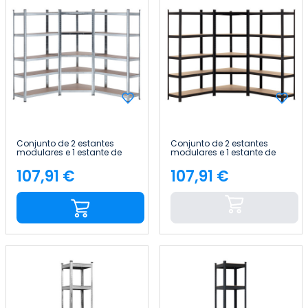
Conjunto de 2 estantes
Conjunto de 2 estantes
modulares e 1 estante de
modulares e 1 estante de
canto com 5 prateleiras,
canto com 5 prateleiras,
2625 kg, 136 x 40 x 180 cm
2625 kg, 136 x 40 x 180 cm
107,91 €
107,91 €
Preço
Preço
Thinia Home
Thinia Home