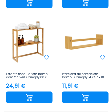
Estante modular em bambu
Prateleira de parede em
com 2 níveis Canoply 60 x
bambu Canoply 14 x 57 x 10
57 x 20 cm Thinia Home
cm Thinia Home
24,91 €
11,91 €
Preço
Preço