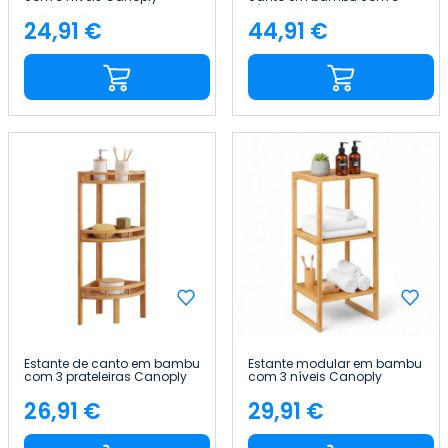
80x36.5x33.5cm Thinia
níveis Canoply
Home
80x36.5x33.5cm Thinia
24,91 €
44,91 €
Preço
Preço
Home
Estante de canto em bambu
Estante modular em bambu
com 3 prateleiras Canoply
com 3 níveis Canoply
85 x 29 x 29 cm Thinia Home
84x35.1x33.5cm Thinia Home
26,91 €
29,91 €
Preço
Preço