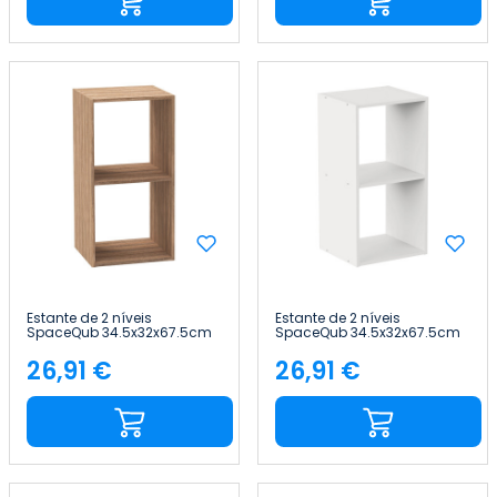
Estante de 2 níveis
Estante de 2 níveis
SpaceQub 34.5x32x67.5cm
SpaceQub 34.5x32x67.5cm
7house
7house
26,91 €
26,91 €
Preço
Preço