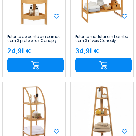
Estante de canto em bambu
Estante modular em bambu
com 3 prateleiras Canoply
com 3 níveis Canoply
61 x 23 x 23 cm Thinia Home
84x69.5x33.5cm Thinia
Home
24,91 €
34,91 €
Preço
Preço