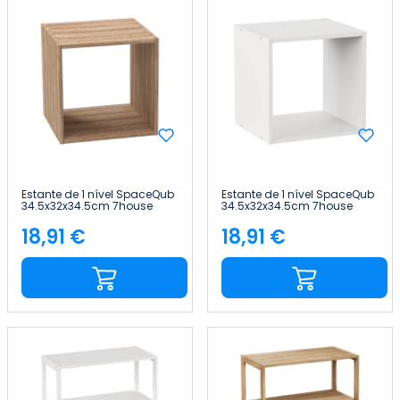
Estante de 1 nível SpaceQub
Estante de 1 nível SpaceQub
34.5x32x34.5cm 7house
34.5x32x34.5cm 7house
18,91 €
18,91 €
Preço
Preço