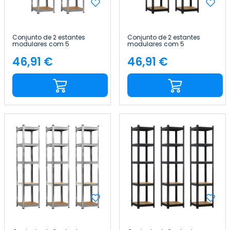
Conjunto de 2 estantes
Conjunto de 2 estantes
modulares com 5
modulares com 5
prateleiras ajustáveis, 180 x
prateleiras ajustáveis, 180 x
40 x 40 cm, 175 kg Thinia
40 x 40 cm, 175 kg Thinia
46,91 €
46,91 €
Preço
Preço
Home
Home