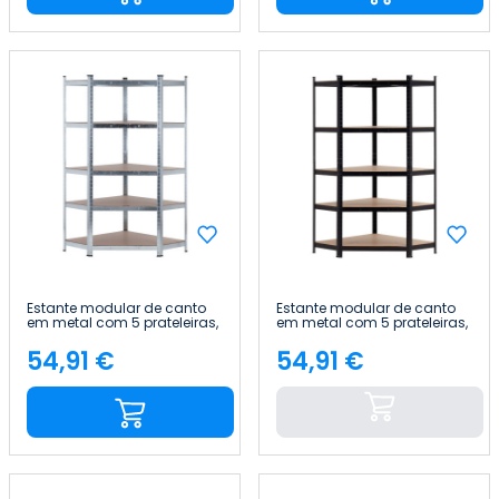
Estante modular de canto
Estante modular de canto
em metal com 5 prateleiras,
em metal com 5 prateleiras,
875 kg, 80 x 40 x 180 cm
875 kg, 80 x 40 x 180 cm
Thinia Home
Thinia Home
54,91 €
54,91 €
Preço
Preço