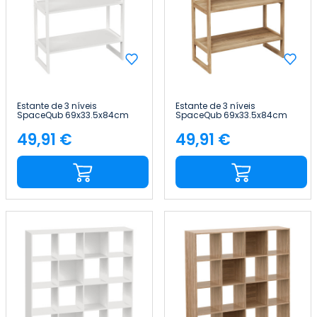
Estante de 3 níveis
Estante de 3 níveis
SpaceQub 69x33.5x84cm
SpaceQub 69x33.5x84cm
7house
7house
49,91 €
49,91 €
Preço
Preço