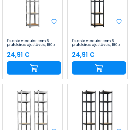
Estante modular com 5
Estante modular com 5
prateleiras ajustáveis, 180 x
prateleiras ajustáveis, 180 x
40 x 40 cm, 175 kg Thinia
40 x 40 cm, 175 kg Thinia
Home
Home
24,91 €
24,91 €
Preço
Preço