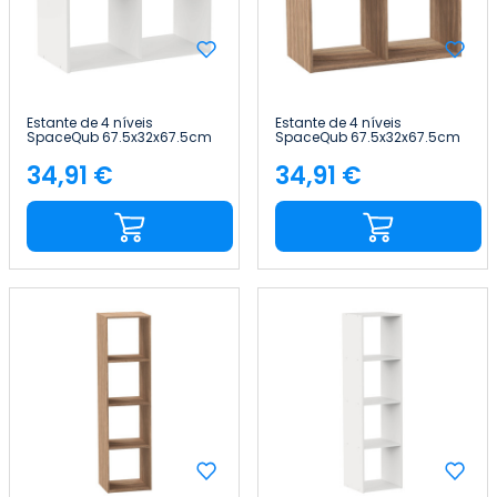
Estante de 4 níveis
Estante de 4 níveis
SpaceQub 67.5x32x67.5cm
SpaceQub 67.5x32x67.5cm
7house
7house
34,91 €
34,91 €
Preço
Preço