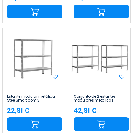
Preço
Preço
Estante modular metálica
Conjunto de 2 estantes
SteelSmart com 3
modulares metálicas
prateleiras, 120 kg, 70 x 30 x
SteelSmart com 3
70 cm 7house
prateleiras de 120 kg, 70 x 30
22,91 €
42,91 €
Preço
Preço
x 70 cm 7house