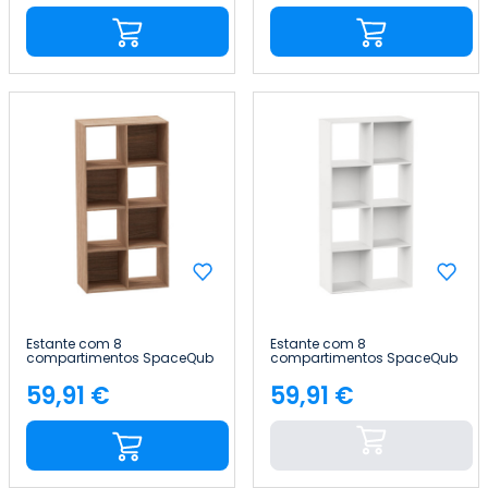
Estante com 8
Estante com 8
compartimentos SpaceQub
compartimentos SpaceQub
67.5x32x134cm 7house
67.5x32x134cm 7house
59,91 €
59,91 €
Preço
Preço