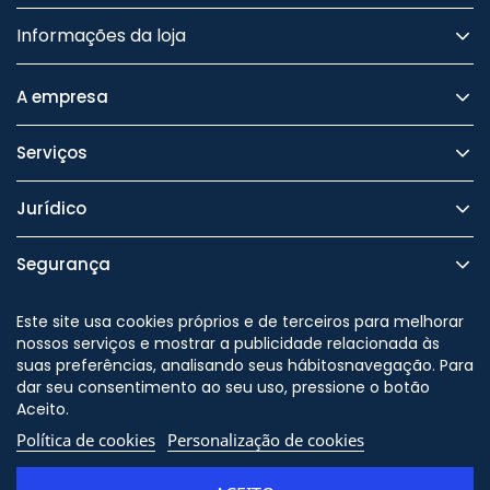
Informações da loja
A empresa
Serviços
Jurídico
Segurança
Este site usa cookies próprios e de terceiros para melhorar
nossos serviços e mostrar a publicidade relacionada às
suas preferências, analisando seus hábitosnavegação. Para
Nos siga no
dar seu consentimento ao seu uso, pressione o botão
Aceito.
Política de cookies
Personalização de cookies
© Copyright - ORION91 - CIF