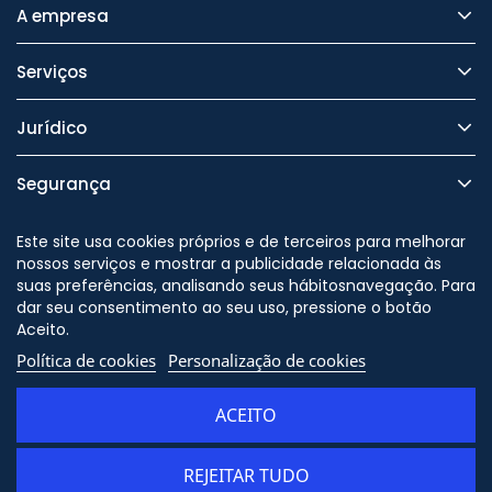
A empresa
Serviços
Jurídico
Segurança
Este site usa cookies próprios e de terceiros para melhorar
nossos serviços e mostrar a publicidade relacionada às
suas preferências, analisando seus hábitosnavegação. Para
Nos siga no
dar seu consentimento ao seu uso, pressione o botão
Aceito.
Política de cookies
Personalização de cookies
© Copyright - ORION91 - CIF
B10982650 - Todos os direitos
ACEITO
reservados
REJEITAR TUDO