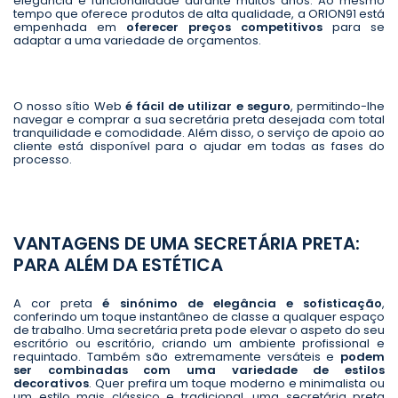
elegância e funcionalidade durante muitos anos. Ao mesmo
tempo que oferece produtos de alta qualidade, a ORION91 está
empenhada em
oferecer preços competitivos
para se
adaptar a uma variedade de orçamentos.
O nosso sítio Web
é fácil de utilizar e seguro
, permitindo-lhe
navegar e comprar a sua secretária preta desejada com total
tranquilidade e comodidade. Além disso, o serviço de apoio ao
cliente está disponível para o ajudar em todas as fases do
processo.
VANTAGENS DE UMA SECRETÁRIA PRETA:
PARA ALÉM DA ESTÉTICA
A cor preta
é sinónimo de elegância e sofisticação
,
conferindo um toque instantâneo de classe a qualquer espaço
de trabalho. Uma secretária preta pode elevar o aspeto do seu
escritório ou escritório, criando um ambiente profissional e
requintado. Também são extremamente versáteis e
podem
ser combinadas com uma variedade de estilos
decorativos
. Quer prefira um toque moderno e minimalista ou
um estilo mais clássico e tradicional, uma secretária preta