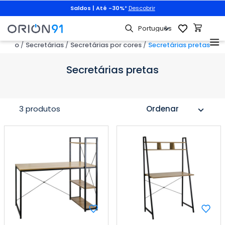
Saldos | Até -30%
*
Descobrir
ritório
Secretárias
Secretárias por cores
Secretárias pretas
Secretárias pretas
3 produtos
Ordenar
expand_more