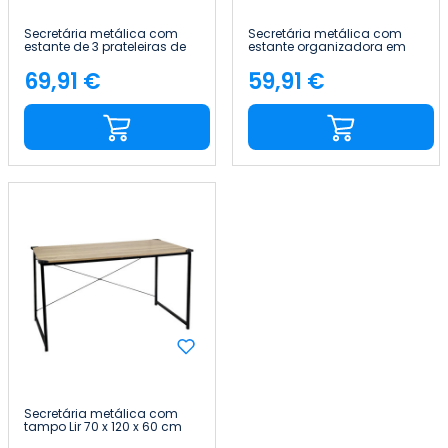
Secretária metálica com
Secretária metálica com
estante de 3 prateleiras de
estante organizadora em
madeira Ozra 120x120x75
madeira Oyam 142 x 84 x 46
cm 7house
cm 7house
69,91 €
59,91 €
Preço
Preço
Secretária metálica com
tampo Lir 70 x 120 x 60 cm
7house