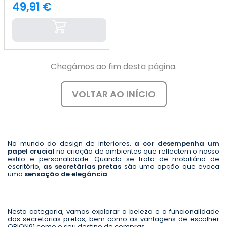
49,91 €
Preço
Chegámos ao fim desta página.
VOLTAR AO INÍCIO
No mundo do design de interiores,
a cor desempenha um
papel crucial
na criação de ambientes que reflectem o nosso
estilo e personalidade. Quando se trata de mobiliário de
escritório,
as secretárias pretas
são uma opção que evoca
uma
sensação de elegância
.
Nesta categoria, vamos explorar a beleza e a funcionalidade
das secretárias pretas, bem como as vantagens de escolher
ORION91 como o seu destino de compras.