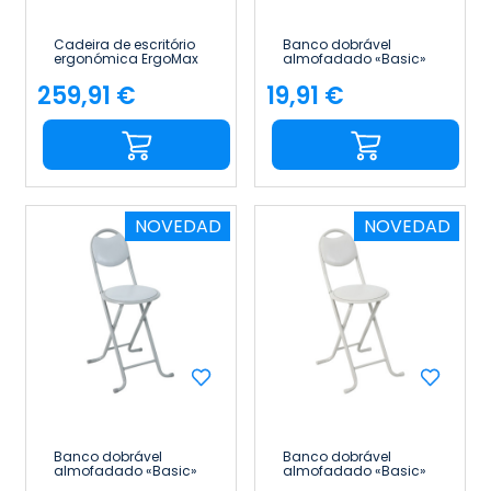
Cadeira de escritório
Banco dobrável
ergonómica ErgoMax
almofadado «Basic»
Pro com apoio para a
com encosto 35 x 43 x
cabeça, apoios de
73 cm 7house
259,91 €
19,91 €
Preço
Preço
braços e apoio para
os pés retrátil 7house
NOVEDAD
NOVEDAD
Banco dobrável
Banco dobrável
almofadado «Basic»
almofadado «Basic»
com encosto 35 x 43 x
com encosto 35 x 43 x