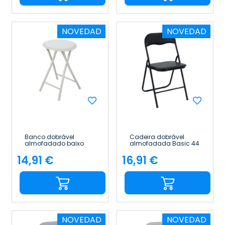
NOVEDAD
NOVEDAD
Banco dobrável
Cadeira dobrável
almofadado baixo
almofadada Basic 44
Basic 30 x 45 cm
x 46 x 78 cm 7house
7house
14,91 €
16,91 €
Preço
Preço
NOVEDAD
NOVEDAD