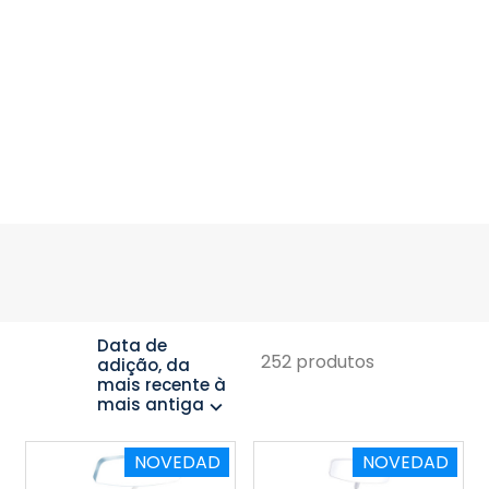
Data de
252 produtos
adição, da
mais recente à
mais antiga
expand_more
NOVEDAD
NOVEDAD