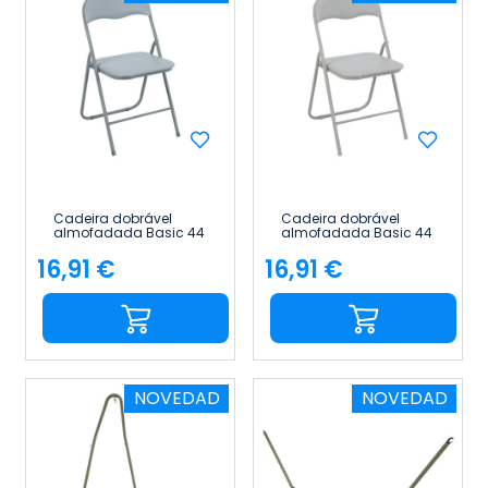
Cadeira dobrável
Cadeira dobrável
almofadada Basic 44
almofadada Basic 44
x 46 x 78 cm 7house
x 46 x 78 cm 7house
16,91 €
16,91 €
Preço
Preço
NOVEDAD
NOVEDAD