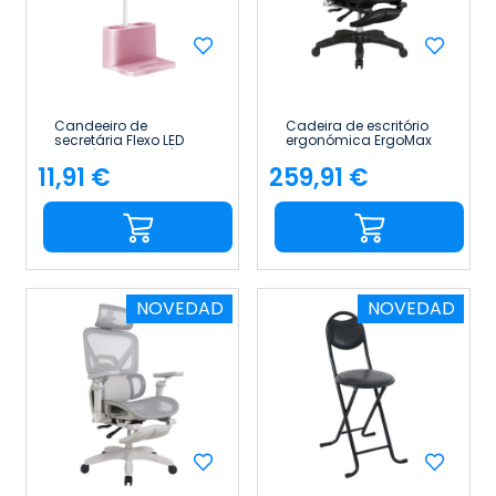
Candeeiro de
Cadeira de escritório
secretária Flexo LED
ergonómica ErgoMax
regulável e ajustável
Pro com apoio para a
com porta-lápis «
cabeça, apoios de
11,91 €
259,91 €
Preço
Preço
36.5cm » 7house
braços e apoio para
os pés retrátil 7house
NOVEDAD
NOVEDAD