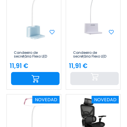
Candeeiro de
Candeeiro de
secretária Flexo LED
secretária Flexo LED
regulável e ajustável
regulável e ajustável
com porta-lápis «
com porta-lápis «
11,91 €
11,91 €
Preço
Preço
36.5cm » 7house
36.5cm » 7house
NOVEDAD
NOVEDAD