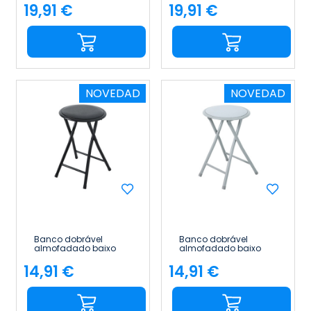
73 cm 7house
73 cm 7house
19,91 €
19,91 €
Preço
Preço
NOVEDAD
NOVEDAD
Banco dobrável
Banco dobrável
almofadado baixo
almofadado baixo
Basic 30 x 45 cm
Basic 30 x 45 cm
7house
7house
14,91 €
14,91 €
Preço
Preço