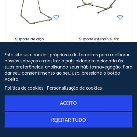
Suporte de aço
Suporte extensível em
ajustável para
aço com 3 posições
cadeira suspensa
para rede suspensa
com altura regulável
305/280 x 105 x 110 cm
79,91 €
59,91 €
Preço
Preço
Este site usa cookies próprios e de terceiros para melhorar
115 x 135 x 197/237 cm
7house
7house
nossos serviços e mostrar a publicidade relacionada às
suas preferências, analisando seus hábitosnavegação. Para
dar seu consentimento ao seu uso, pressione o botão
Aceito.
Política de cookies
Personalização de cookies
NOVEDAD
NOVEDAD
ACEITO
REJEITAR TUDO