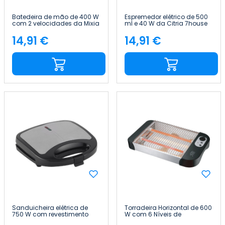
Batedeira de mão de 400 W
Espremedor elétrico de 500
com 2 velocidades da Mixia
ml e 40 W da Citria 7house
7house
14,91 €
14,91 €
Preço
Preço
Sanduicheira elétrica de
Torradeira Horizontal de 600
750 W com revestimento
W com 6 Níveis de
antiaderente Grillio 7house
Temperatura FlatToast