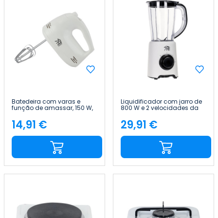
Batedeira com varas e
Liquidificador com jarro de
função de amassar, 150 W,
800 W e 2 velocidades da
5 velocidades, função
Blendia 7house
«Whip» 7house
14,91 €
29,91 €
Preço
Preço