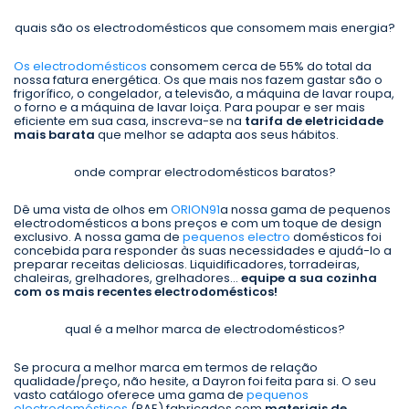
quais são os electrodomésticos que consomem mais energia?
Os electrodomésticos
consomem cerca de 55% do total da
nossa fatura energética. Os que mais nos fazem gastar são o
frigorífico, o congelador, a televisão, a máquina de lavar roupa,
o forno e a máquina de lavar loiça. Para poupar e ser mais
eficiente em sua casa, inscreva-se na
tarifa de eletricidade
mais barata
que melhor se adapta aos seus hábitos.
onde comprar electrodomésticos baratos?
Dê uma vista de olhos em
ORION91
a nossa gama de pequenos
electrodomésticos a bons preços e com um toque de design
exclusivo. A nossa gama de
pequenos electro
domésticos foi
concebida para responder às suas necessidades e ajudá-lo a
preparar receitas deliciosas. Liquidificadores, torradeiras,
chaleiras, grelhadores, grelhadores...
equipe a sua cozinha
com os mais recentes electrodomésticos!
qual é a melhor marca de electrodomésticos?
Se procura a melhor marca em termos de relação
qualidade/preço, não hesite, a Dayron foi feita para si. O seu
vasto catálogo oferece uma gama de
pequenos
electrodomésticos
(PAE) fabricados com
materiais de