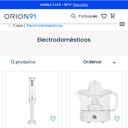
Saldos | Até -30%
*
Descobrir
Casa
Electrodomésticos
Electrodomésticos
12 produtos
Ordenar
expand_more