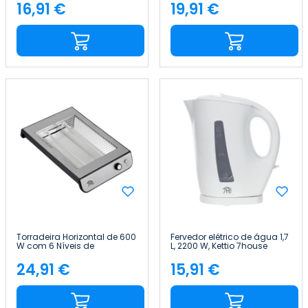
7house
16,91 €
19,91 €
Preço
Preço
Torradeira Horizontal de 600
Fervedor elétrico de água 1,7
W com 6 Níveis de
L, 2200 W, Kettio 7house
Temperatura QuickToast
7house
24,91 €
15,91 €
Preço
Preço