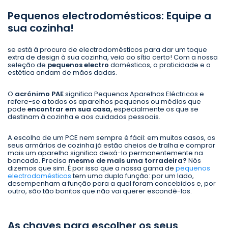
Pequenos electrodomésticos: Equipe a
sua cozinha!
se está à procura de electrodomésticos para dar um toque
extra de design à sua cozinha, veio ao sítio certo! Com a nossa
seleção de
pequenos electro
domésticos, a praticidade e a
estética andam de mãos dadas.
O
acrónimo PAE
significa Pequenos Aparelhos Eléctricos e
refere-se a todos os aparelhos pequenos ou médios que
pode
encontrar em sua casa,
especialmente os que se
destinam à cozinha e aos cuidados pessoais.
A escolha de um PCE nem sempre é fácil: em muitos casos, os
seus armários de cozinha já estão cheios de tralha e comprar
mais um aparelho significa deixá-lo permanentemente na
bancada. Precisa
mesmo de mais uma torradeira?
Nós
dizemos que sim. É por isso que a nossa gama de
pequenos
electrodomésticos
tem uma dupla função: por um lado,
desempenham a função para a qual foram concebidos e, por
outro, são tão bonitos que não vai querer escondê-los.
As chaves para escolher os seus