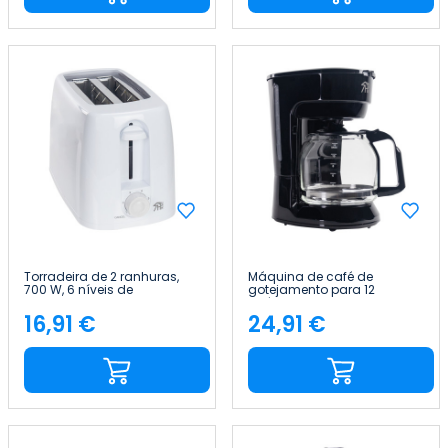
Torradeira de 2 ranhuras,
Máquina de café de
700 W, 6 níveis de
gotejamento para 12
temperatura, RiseToast
chávenas, 1,8 L, 900 W, Zeneo
7house
7house
16,91 €
24,91 €
Preço
Preço