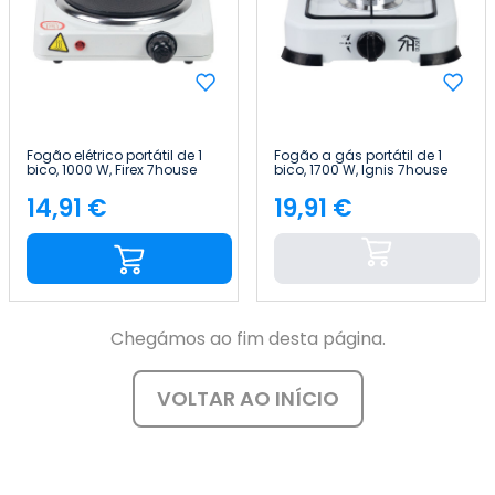
Fogão elétrico portátil de 1
Fogão a gás portátil de 1
bico, 1000 W, Firex 7house
bico, 1700 W, Ignis 7house
14,91 €
19,91 €
Preço
Preço
Chegámos ao fim desta página.
VOLTAR AO INÍCIO