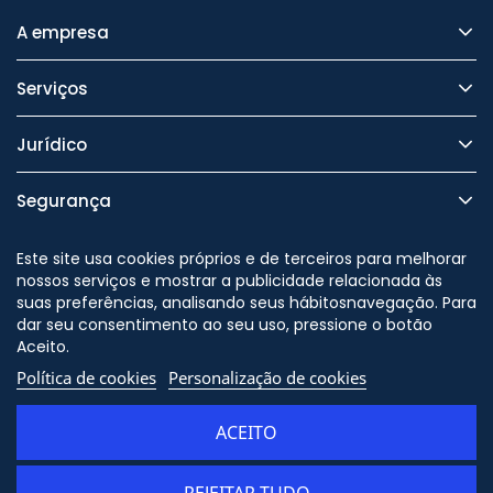
A empresa
Serviços
Jurídico
Segurança
Este site usa cookies próprios e de terceiros para melhorar
nossos serviços e mostrar a publicidade relacionada às
suas preferências, analisando seus hábitosnavegação. Para
Nos siga no
dar seu consentimento ao seu uso, pressione o botão
Aceito.
Política de cookies
Personalização de cookies
© Copyright - ORION91 - CIF
B10982650 - Todos os direitos
ACEITO
reservados