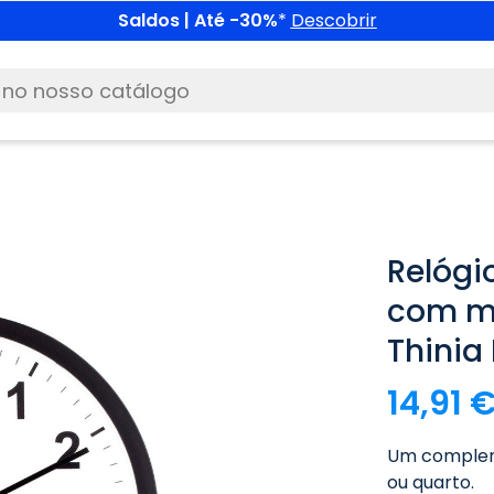
Saldos | Até -30%
*
Descobrir
Relógi
com mo
Thinia
14,91 
Um compleme
ou quarto.