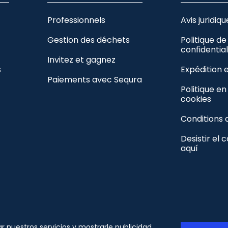
Professionnels
Avis juridiqu
Gestion des déchets
Politique de
confidential
Invitez et gagnez
s
Expédition 
Paiements avec Sequra
Politique e
cookies
Conditions 
Desistir el 
aquí
s_socialfollow.tpl
ar nuestros servicios y mostrarle publicidad