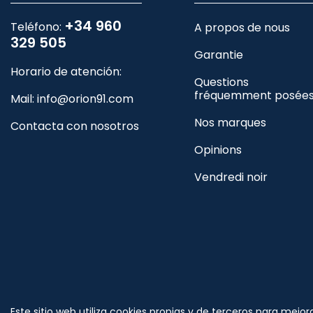
+34 960
Teléfono:
A propos de nous
329 505
Garantie
Horario de atención:
Questions
fréquemment posée
Mail:
info@orion91.com
Nos marques
Contacta con nosotros
Opinions
Vendredi noir
Cambiar en /themes/orion91/modules/ps_socialfollow/p
Este sitio web utiliza cookies propias y de terceros para mejor