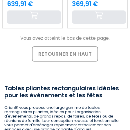
Thinia Home
150 x 74 cm Thinia Home
639,91 €
369,91 €
Price
Price
Vous avez atteint le bas de cette page.
RETOURNER EN HAUT
Tables pliantes rectangulaires idéales
pour les événements et les fêtes
Orion91 vous propose une large gamme de tables
rectangulaires pliantes, idéales pour l'organisation
d'événements, de grands repas, de foires, de fêtes ou de
réunions de famille. Leur conception robuste et fonctionnelle
vous permet d'aménager rapidement et facilement des
espaces avec une grande capacité d'accueil.