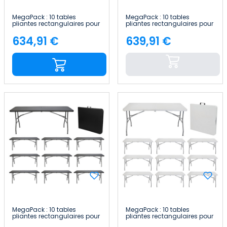
MegaPack : 10 tables
MegaPack : 10 tables
pliantes rectangulaires pour
pliantes rectangulaires pour
la restauration, blanches,
la restauration, 180 x 74 cm
240 x 74 cm Thinia Home
Thinia Home
634,91 €
639,91 €
Price
Price
MegaPack : 10 tables
MegaPack : 10 tables
pliantes rectangulaires pour
pliantes rectangulaires pour
la restauration, 180 x 74 cm
la restauration, blanches,