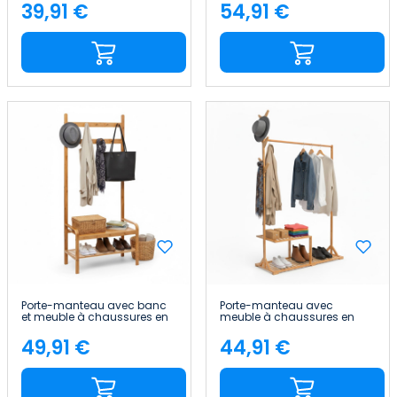
cm 7house
60 x 40 cm 7house
39,91 €
54,91 €
Price
Price
Porte-manteau avec banc
Porte-manteau avec
et meuble à chaussures en
meuble à chaussures en
bambou Canoply
bambou Canoply 169 x 107 x
170x73.5x34.5cm Thinia
40 cm Thinia Home
49,91 €
44,91 €
Price
Price
Home