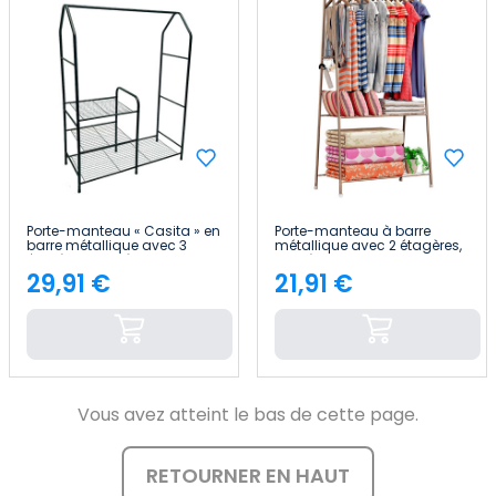
Porte-manteau « Casita » en
Porte-manteau à barre
barre métallique avec 3
métallique avec 2 étagères,
étagères, modèle Lean Noir,
modèle « Rizo Champagn »,
98 x 40 x 137 cm 7house
61 x 36 x 163 cm 7house
29,91 €
21,91 €
Price
Price
Vous avez atteint le bas de cette page.
RETOURNER EN HAUT