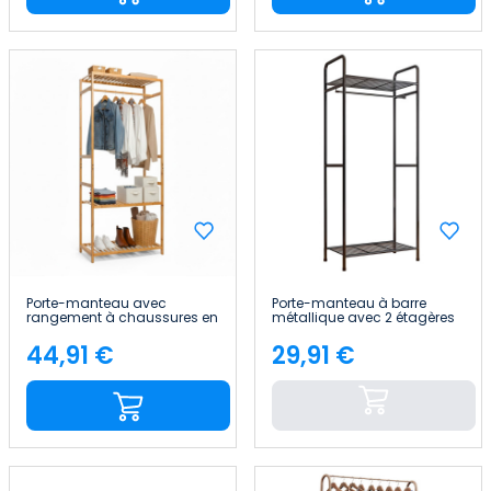
Porte-manteau avec
Porte-manteau à barre
rangement à chaussures en
métallique avec 2 étagères
bambou Canoply 160 x 68 x
Trade Noir 64,5 x 38 x 172 cm
36 cm Thinia Home
7house
44,91 €
29,91 €
Price
Price