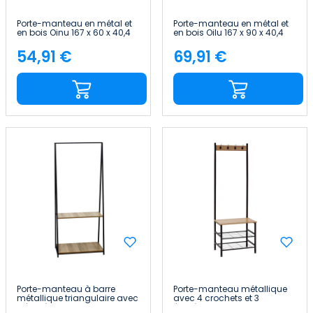
Porte-manteau en métal et
Porte-manteau en métal et
en bois Oinu 167 x 60 x 40,4
en bois Oilu 167 x 90 x 40,4
cm 7house
cm 7house
54,91 €
69,91 €
Price
Price
Porte-manteau à barre
Porte-manteau métallique
métallique triangulaire avec
avec 4 crochets et 3
2 étagères Osto 150 x 64 x 40
étagères en bois Viem 175 x