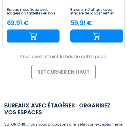
Bureau métallique avec
Bureau métallique avec
étagère à 3 tablettes en bois
étagère de rangement en
Ozra 120 x 120 x 75 cm
bois Oyam 142 x 84 x 46 cm
7house
7house
69,91 €
59,91 €
Price
Price
Vous avez atteint le bas de cette page.
RETOURNER EN HAUT
BUREAUX AVEC ÉTAGÈRES : ORGANISEZ
VOS ESPACES
Sur ORION91, nous vous proposons une sélection exceptionnelle