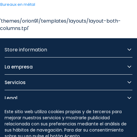
-
Bureaux en métal
'themes/orion91/templates/layouts/layout-both-
columns.tpl'
Store information
La empresa
Servicios
Legal
Este sitio web utiliza cookies propias y de terceros para
Seguridad
mejorar nuestros servicios y mostrarle publicidad
relacionada con sus preferencias mediante el análisis de
sus hábitos de navegación. Para dar su consentimiento
sobre su uso pulse el botón Acepto.