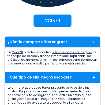
VOLVER
¿Dónde comprar sillas negras?
En
Orion91
puedes encontrar
sillas de comedor negras
de
todo tipo de estilos y diseños: metálicas, tapizadas, de
plástico, de mimbre. Un sinfín de formatos para completar
tu comedor con el estilo perfecto y al mejor precio.
¿Qué tipo de silla negra escoger?
Lo primero que debes tener presente es tu estilo y tus
gustos. De poco sirve que tu silla quede perfecta con tu
decoración si te desagrada. Encuentra un estilo que te
guste y amóldalo a tu hogar. En
Orion91
estaremos
encantados de ayudarte a escoger tu
silla negra