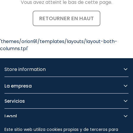
Vous avez atteint le bas de cette page.
RETOURNER EN HAUT
'themes/orion91/templates/layouts/layout-both-
columns.tpl'
Store information
La empresa
Servicios
Legal
Este sitio web utiliza cookies propias y de terceros para
Seguridad