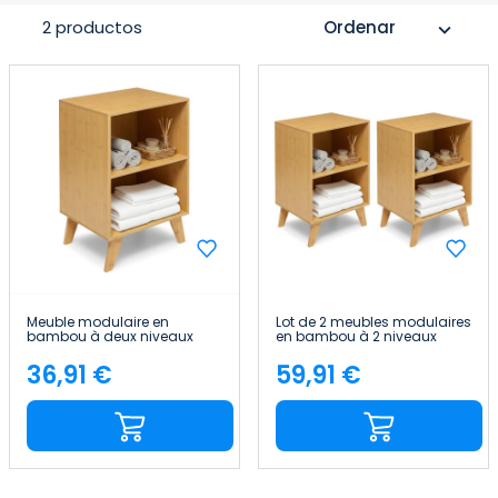
2 productos
Ordenar
expand_more
Meuble modulaire en
Lot de 2 meubles modulaires
bambou à deux niveaux
en bambou à 2 niveaux
Canoply 70 x 45 x 35 cm
Canoply 70 x 45 x 35 cm
Thinia Home
Thinia Home
36,91 €
59,91 €
Price
Price