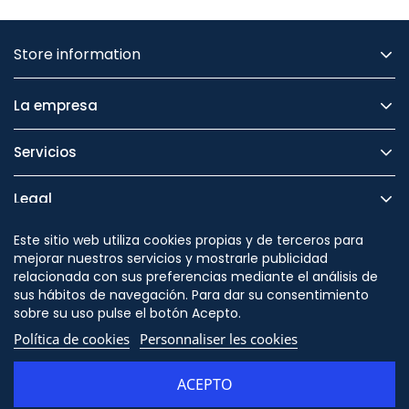
Store information
La empresa
Servicios
Legal
Este sitio web utiliza cookies propias y de terceros para
Seguridad
mejorar nuestros servicios y mostrarle publicidad
relacionada con sus preferencias mediante el análisis de
sus hábitos de navegación. Para dar su consentimiento
sobre su uso pulse el botón Acepto.
Cambiar en
Política de cookies
Personnaliser les cookies
/themes/orion91/modules/ps_socialfollow/ps_socialfo
ACEPTO