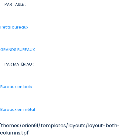
PAR TAILLE :
-
Petits bureaux
-
GRANDS BUREAUX
PAR MATÉRIAU :
-
Bureaux en bois
-
Bureaux en métal
'themes/orion91/templates/layouts/layout-both-
columns.tpl'