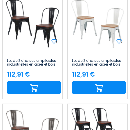
Lot de 2 chaises empilables
Lot de 2 chaises empilables
industrielles en acier et bois,
industrielles en acier et bois,
45 x 45 x 85 cm Thinia Home
45 x 45 x 85 cm Thinia Home
112,91 €
112,91 €
Price
Price