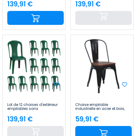
88 cm 7house
88 cm 7house
139,91 €
139,91 €
Price
Price
Lot de 12 chaises d'extérieur
Chaise empilable
empilables sans
industrielle en acier et bois,
accoudoirs Napoli 42 x 49 x
45 x 45 x 85 cm Thinia Home
88 cm 7house
139,91 €
59,91 €
Price
Price