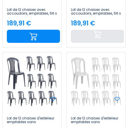
Lot de 12 chaises avec
Lot de 12 chaises avec
accoudoirs, empilables, 56 x
accoudoirs, empilables, 56 x
75 x 79 cm 7house
75 x 79 cm 7house
189,91 €
189,91 €
Price
Price
Lot de 12 chaises d'extérieur
Lot de 12 chaises d'extérieur
empilables sans
empilables sans
accoudoirs Napoli 42 x 49 x
accoudoirs Napoli 42 x 49 x