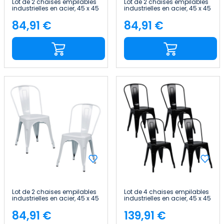
Lot de 2 chaises empilables
Lot de 2 chaises empilables
industrielles en acier, 45 x 45
industrielles en acier, 45 x 45
x 85 cm Thinia Home
x 85 cm Thinia Home
84,91 €
84,91 €
Price
Price
Lot de 2 chaises empilables
Lot de 4 chaises empilables
industrielles en acier, 45 x 45
industrielles en acier, 45 x 45
x 85 cm Thinia Home
x 85 cm Thinia Home
84,91 €
139,91 €
Price
Price