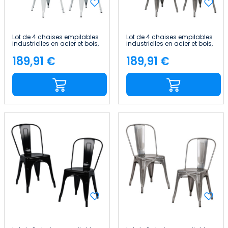
Lot de 4 chaises empilables
Lot de 4 chaises empilables
industrielles en acier et bois,
industrielles en acier et bois,
45 x 45 x 85 cm Thinia Home
45 x 45 x 85 cm Thinia Home
189,91 €
189,91 €
Price
Price