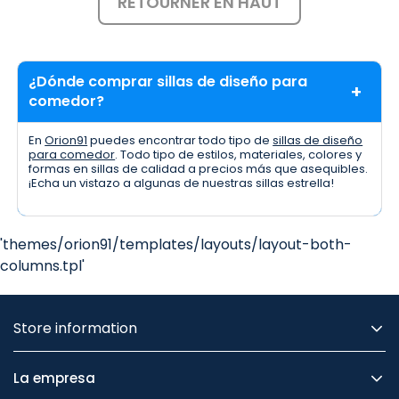
RETOURNER EN HAUT
¿Dónde comprar sillas de diseño para
comedor?
En
Orion91
puedes encontrar todo tipo de
sillas de diseño
para comedor
. Todo tipo de estilos, materiales, colores y
formas en sillas de calidad a precios más que asequibles.
¡Echa un vistazo a algunas de nuestras sillas estrella!
'themes/orion91/templates/layouts/layout-both-
columns.tpl'
Store information
La empresa