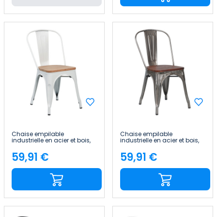
Chaise empilable
Chaise empilable
industrielle en acier et bois,
industrielle en acier et bois,
45 x 45 x 85 cm Thinia Home
45 x 45 x 85 cm Thinia Home
59,91 €
59,91 €
Price
Price