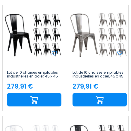
Lot de 10 chaises empilables
Lot de 10 chaises empilables
industrielles en acier, 45 x 45
industrielles en acier, 45 x 45
x 85 cm Thinia Home
x 85 cm Thinia Home
279,91 €
279,91 €
Price
Price