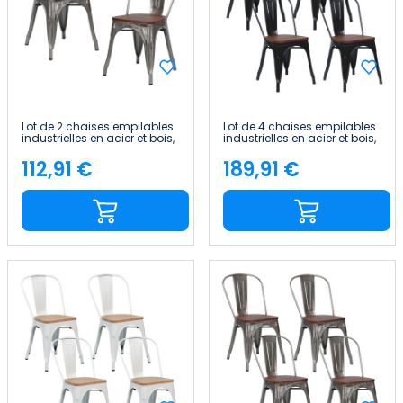
Lot de 2 chaises empilables
Lot de 4 chaises empilables
industrielles en acier et bois,
industrielles en acier et bois,
45 x 45 x 85 cm Thinia Home
45 x 45 x 85 cm Thinia Home
112,91 €
189,91 €
Price
Price