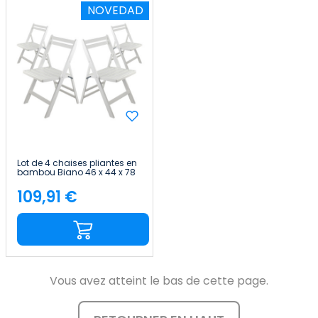
NOVEDAD
Lot de 4 chaises pliantes en
bambou Biano 46 x 44 x 78
cm Thinia Home
109,91 €
Price
Vous avez atteint le bas de cette page.