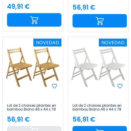
85 cm Thinia Home
cm Thinia Home
49,91 €
56,91 €
Price
Price
NOVEDAD
NOVEDAD
Lot de 2 chaises pliantes en
Lot de 2 chaises pliantes en
bambou Biano 46 x 44 x 78
bambou Biano 46 x 44 x 78
cm Thinia Home
cm Thinia Home
56,91 €
56,91 €
Price
Price