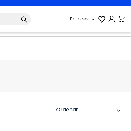
Frances

Ordenar
expand_more