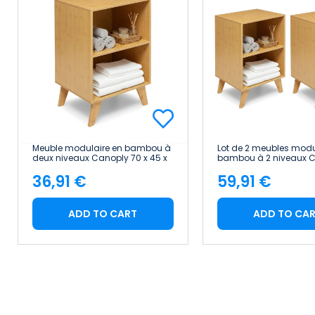
Meuble modulaire en bambou à
Lot de 2 meubles modu
deux niveaux Canoply 70 x 45 x
bambou à 2 niveaux 
35 cm Thinia Home
70 x 45 x 35 cm Thini
36,91 €
59,91 €
Price
Price
ADD TO CART
ADD TO CA