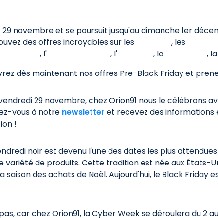
i 29 novembre et se poursuit jusqu'au dimanche 1er décem
rouvez des offres incroyables sur les
étagères
, les
tables p
 de bureau
, l'
électroménager
, l'
éclairage
, la
domotique
, l
rez dès maintenant nos offres Pre-Black Friday et prenez 
 le vendredi 29 novembre, chez Orion91 nous le célébrons a
vez-vous à notre
newsletter
et recevez des informations e
ion !
ndredi noir est devenu l'une des dates les plus attendues 
e variété de produits. Cette tradition est née aux États-U
a saison des achats de Noël. Aujourd'hui, le Black Friday 
ez pas, car chez Orion91, la Cyber Week se déroulera du 2