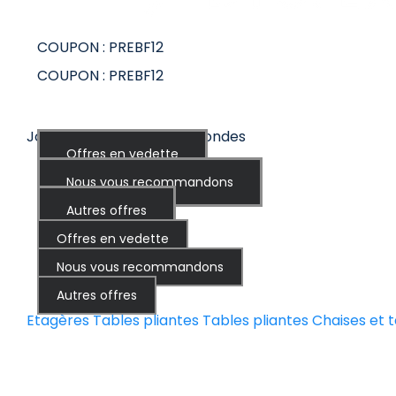
COUPON : PREBF12
COUPON : PREBF12
Jours Heures Minutes Secondes
Offres en vedette
Nous vous recommandons
Autres offres
Offres en vedette
Nous vous recommandons
Autres offres
Etagères
Tables pliantes
Tables
pliantes
Chaises et 