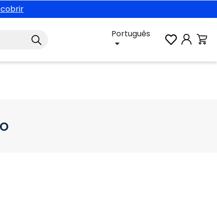
cobrir
Português

to