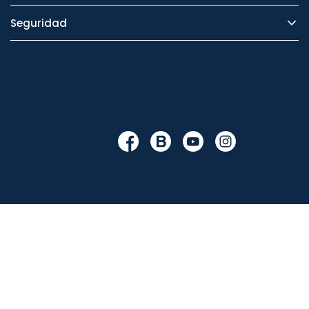
Seguridad
Cambiar en
/themes/orion91/modules/ps_socialfollow/ps_socialfo