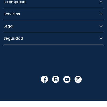
La empresa
Servicios
Legal
Seguridad
Cambiar en
/themes/orion91/modules/ps_socialfollow/ps_socialfo