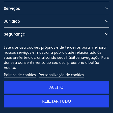
Serviços
Jurídico
Segurança
Este site usa cookies próprios e de terceiros para melhorar
nossos serviços e mostrar a publicidade relacionada às
suas preferências, analisando seus hábitosnavegação. Para
Nos siga no
dar seu consentimento ao seu uso, pressione o botão
Aceito.
Política de cookies
Personalização de cookies
© Copyright - ORION91 - CIF
B10982650 - Todos os direitos
ACEITO
reservados
REJEITAR TUDO
ADICIONAR AO CARRINHO