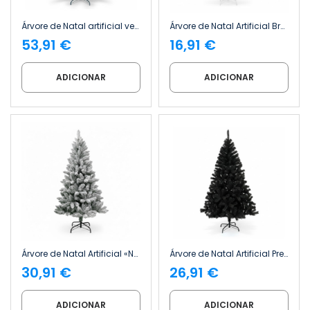
Árvore de Natal artificial verde «Otawa» com pinhas decorativas e base metálica Dayron
Árvore de Natal Artificial Branca Lapónia com Base Metálica, 150 cm Dayron
53,91 €
16,91 €
ADICIONAR
ADICIONAR
Árvore de Natal Artificial «Nevado Helsinki» com Base Metálica Dayron
Árvore de Natal Artificial Preta «Toronto» com Base Metálica, 180 cm Dayron
30,91 €
26,91 €
ADICIONAR
ADICIONAR