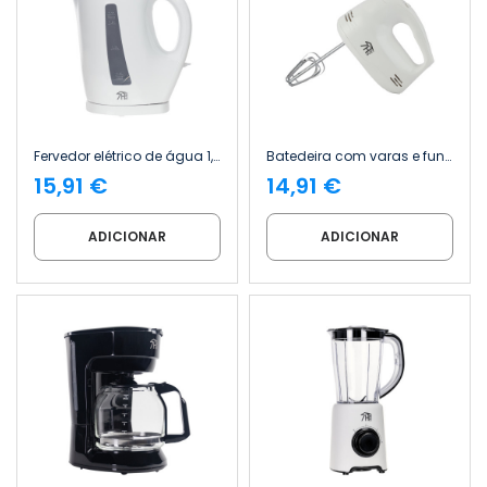
Fervedor elétrico de água 1,7 L, 2200 W, Kettio 7house
Batedeira com varas e função de amassar, 150 W, 5 velocidades, função «Whip» 7house
15,91 €
14,91 €
ADICIONAR
ADICIONAR