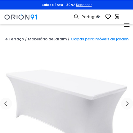
Saldos | Até -30%
*
Descobrir
im e Terraço
Mobiliário de jardim
Capas para móveis de jardim
