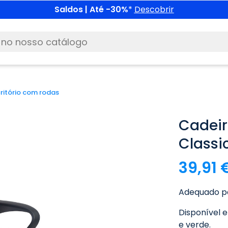
Saldos | Até -30%
*
Descobrir
ritório com rodas
Cadeir
Classi
39,91 
Adequado pa
Disponível e
e verde.