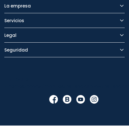
La empresa
Servicios
Legal
Seguridad
Cambiar en
/themes/orion91/modules/ps_socialfollow/ps_socialfo