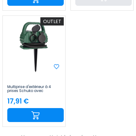
OUTLET
Multiprise d'extérieur à 4
prises Schuko avec
couvercle, 2 m, verte
7hSevenOn
17,91 €
Price