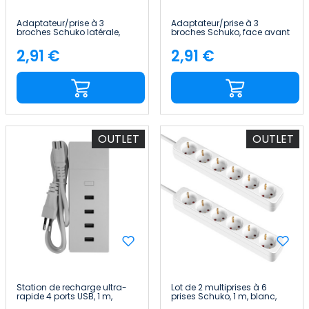
Adaptateur/prise à 3
Adaptateur/prise à 3
broches Schuko latérale,
broches Schuko, face avant
blanc 7hSevenOn
blanche 7hSevenOn
2,91 €
2,91 €
Price
Price
OUTLET
OUTLET
Station de recharge ultra-
Lot de 2 multiprises à 6
rapide 4 ports USB, 1 m,
prises Schuko, 1 m, blanc,
blanche, Nine&One
sans interrupteur 7hSevenOn