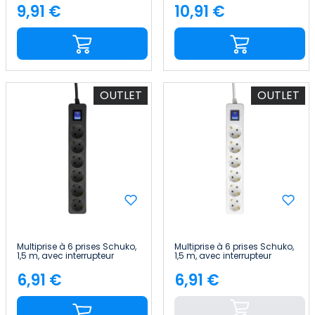
9,91 €
10,91 €
Price
Price
OUTLET
OUTLET
Multiprise à 6 prises Schuko,
Multiprise à 6 prises Schuko,
1,5 m, avec interrupteur
1,5 m, avec interrupteur
7hSevenOn
7hSevenOn
6,91 €
6,91 €
Price
Price