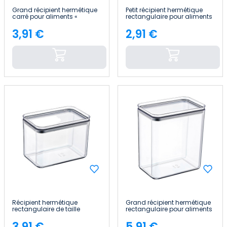
Grand récipient hermétique
Petit récipient hermétique
carré pour aliments «
rectangulaire pour aliments
10.5x10.5x19cm » 7house
« 10.5x16.5x7.5cm » 7house
3,91 €
2,91 €
Price
Price
Récipient hermétique
Grand récipient hermétique
rectangulaire de taille
rectangulaire pour aliments
moyenne pour aliments «
« 10.5x16.5x19cm » 7house
10.5x16.5x13cm » 7house
3,91 €
5,91 €