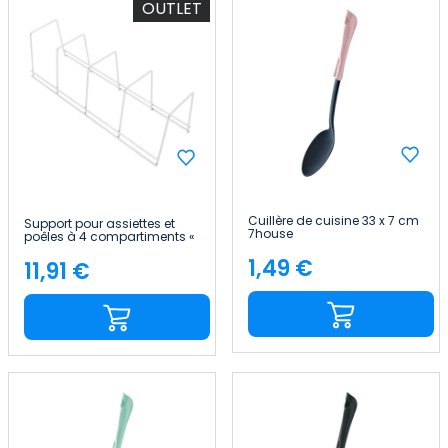
OUTLET
Cuillère de cuisine 33 x 7 cm
Support pour assiettes et
7house
poêles à 4 compartiments «
12x38.5x11.5cm » 7house
1,49 €
11,91 €
Price
Price