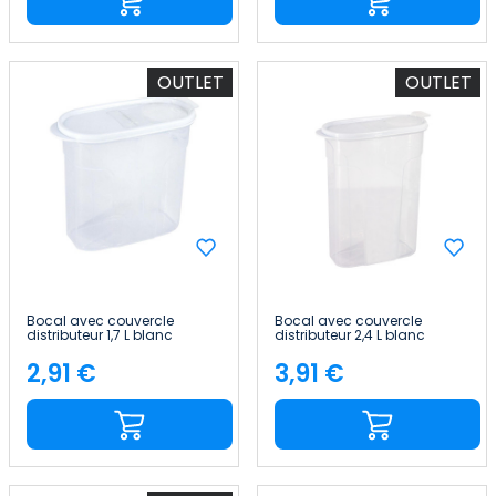
OUTLET
OUTLET
Bocal avec couvercle
Bocal avec couvercle
distributeur 1,7 L blanc
distributeur 2,4 L blanc
20x9.5x17.5cm 7house
24.5x9.5x17.5cm 7house
2,91 €
3,91 €
Price
Price