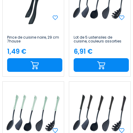
Pince de cuisine noire, 29 cm
Lot de 5 ustensiles de
7house
cuisine, couleurs assorties
7house
1,49 €
6,91 €
Price
Price