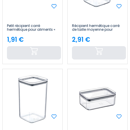
Petit récipient carré
Récipient hermétique carré
hermétique pour aliments «
de taille moyenne pour
10.5x10.5x7.5cm » 7house
aliments « 10.5x10.5x13cm »
7house
1,91 €
2,91 €
Price
Price