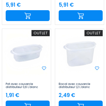
7house
7house
5,91 €
5,91 €
Price
Price
OUTLET
OUTLET
Pot avec couvercle
Bocal avec couvercle
distributeur 0,6 L blanc
distributeur 1,2 L blanc
20x9.5x6cm 7house
20x9.5x12.5cm 7house
1,91 €
2,49 €
Price
Price