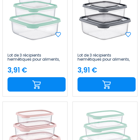
Lot de 3 récipients
Lot de 3 récipients
hermétiques pour aliments,
hermétiques pour aliments,
de forme carrée 7house
de forme carrée 7house
3,91 €
3,91 €
Price
Price