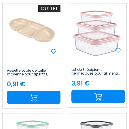
OUTLET
Lot de 3 récipients
Assiette ovale de taille
hermétiques pour aliments,
moyenne pour apéritifs,
de forme carrée 7house
avec 3 alvéoles, couleurs
3,91 €
assorties 28.2x12.5x3cm
0,91 €
Price
Price
7house