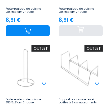
Porte-rouleau de cuisine
Porte-rouleau de cuisine
Ø15.5x31cm 7house
Ø15.5x31cm 7house
8,91 €
8,91 €
Price
Price
OUTLET
OUTLET
Porte-rouleau de cuisine
Support pour assiettes et
Ø15.5x31cm 7house
poêles à 3 compartiments,
12 x 29 x 12 cm 7house