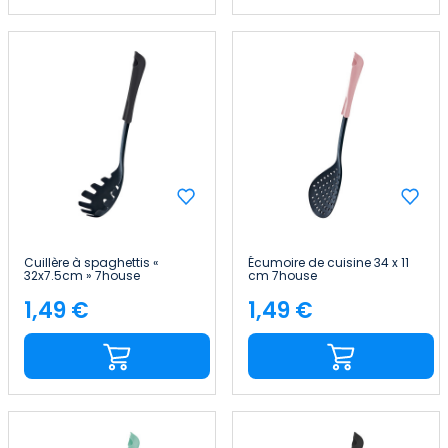
Cuillère à spaghettis «
Écumoire de cuisine 34 x 11
32x7.5cm » 7house
cm 7house
1,49 €
1,49 €
Price
Price