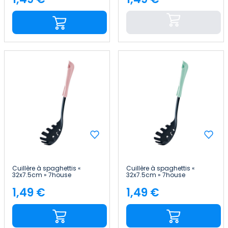
Price
Price
Cuillère à spaghettis «
Cuillère à spaghettis «
32x7.5cm » 7house
32x7.5cm » 7house
1,49 €
1,49 €
Price
Price