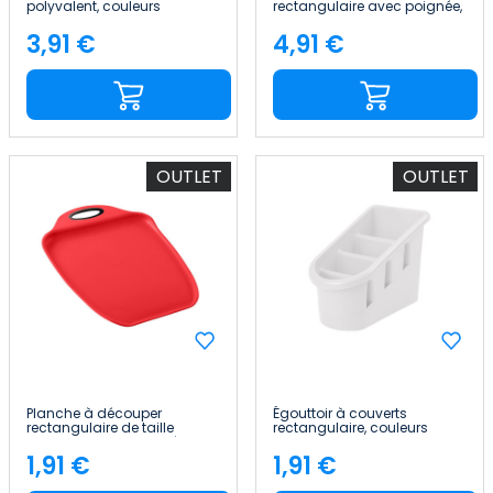
polyvalent, couleurs
rectangulaire avec poignée,
assorties 47.5x35.5x2.1cm
couleurs assorties
7house
33.5x23.5cm 7house
3,91 €
4,91 €
Price
Price
OUTLET
OUTLET
Planche à découper
Égouttoir à couverts
rectangulaire de taille
rectangulaire, couleurs
moyenne avec poignée «
assorties 20.5x12cm 7house
Elite », couleurs assorties
1,91 €
1,91 €
Price
Price
26.5x16.5cm 7house