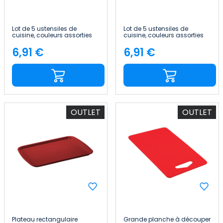
Lot de 5 ustensiles de
Lot de 5 ustensiles de
cuisine, couleurs assorties
cuisine, couleurs assorties
7house
7house
6,91 €
6,91 €
Price
Price
OUTLET
OUTLET
Plateau rectangulaire
Grande planche à découper