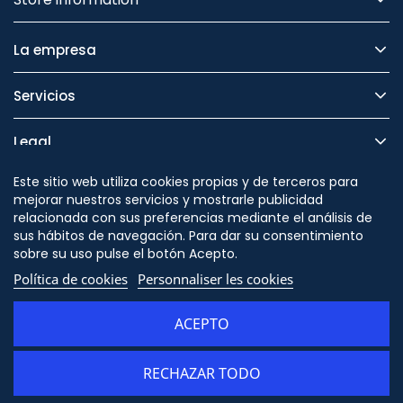
La empresa
Servicios
Legal
Este sitio web utiliza cookies propias y de terceros para
Seguridad
mejorar nuestros servicios y mostrarle publicidad
relacionada con sus preferencias mediante el análisis de
sus hábitos de navegación. Para dar su consentimiento
sobre su uso pulse el botón Acepto.
Cambiar en
Política de cookies
Personnaliser les cookies
/themes/orion91/modules/ps_socialfollow/ps_socialfo
ACEPTO
RECHAZAR TODO