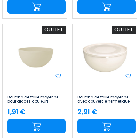
OUTLET
OUTLET
Bol rond de taille moyenne
Bol rond de taille moyenne
pour glaces, couleurs
avec couvercle hermétique,
assorties, Ø20.5x10.5cm
couleurs assorties,
7house
Ø24.5x12cm 7house
1,91 €
2,91 €
Price
Price