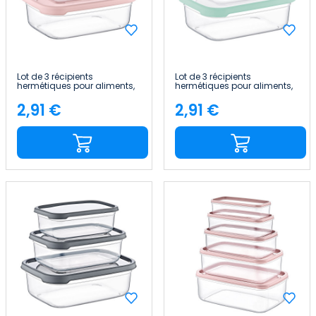
Lot de 3 récipients
Lot de 3 récipients
hermétiques pour aliments,
hermétiques pour aliments,
de forme rectangulaire
de forme rectangulaire
7house
7house
2,91 €
2,91 €
Price
Price