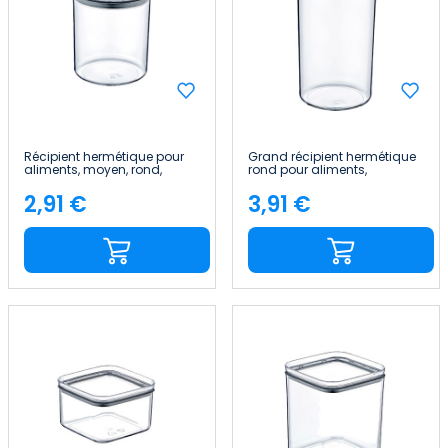
Récipient hermétique pour
Grand récipient hermétique
aliments, moyen, rond,
rond pour aliments,
Ø10.5x13cm 7house
Ø10.5x19cm 7house
2,91 €
3,91 €
Price
Price