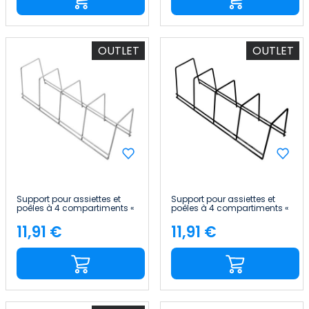
OUTLET
OUTLET
Support pour assiettes et
Support pour assiettes et
poêles à 4 compartiments «
poêles à 4 compartiments «
12x38.5x11.5cm » 7house
12x38.5x11.5cm » 7house
11,91 €
11,91 €
Price
Price