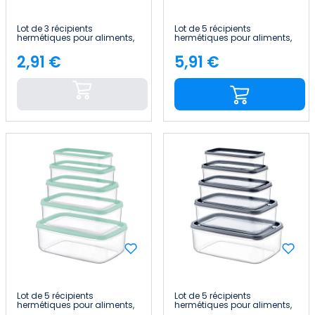
Lot de 3 récipients
Lot de 5 récipients
hermétiques pour aliments,
hermétiques pour aliments,
de forme rectangulaire
de forme rectangulaire
7house
7house
2,91 €
5,91 €
Price
Price
Lot de 5 récipients
Lot de 5 récipients
hermétiques pour aliments,
hermétiques pour aliments,
de forme rectangulaire
de forme rectangulaire