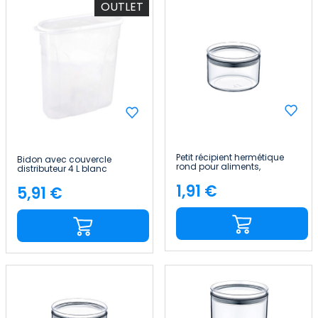
OUTLET
Petit récipient hermétique
Bidon avec couvercle
rond pour aliments,
distributeur 4 L blanc
Ø10.5x7.5cm 7house
25.5x10.5x26.5cm 7house
1,91 €
5,91 €
Price
Price