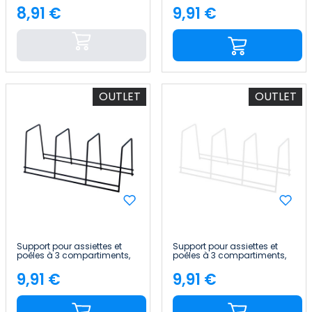
8,91 €
9,91 €
Price
Price
OUTLET
OUTLET
Support pour assiettes et
Support pour assiettes et
poêles à 3 compartiments,
poêles à 3 compartiments,
12 x 29 x 12 cm 7house
12 x 29 x 12 cm 7house
9,91 €
9,91 €
Price
Price