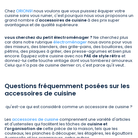
Chez
ORION91
nous voulons que vous puissiez équiper votre
cuisine sans vous ruiner, c'est pourquoi nous vous proposons un
grand nombre d'
accessoires de cuisine
à des prix super
avantageux et de qualité supérieure.
vous cherchez du petit électroménager ?
Ne cherchez plus
car dans notre rubrique
électroménager
nous avons pour vous
des mixeurs, des blenders, des grille-pains, des bouilloires, des
pétrins, des plaques à griller, des presse-agrumes et bien plus
encore. Équipez votre cuisine avec nos
PAE de style rétro
et
donnez-lui cette touche vintage dont vous tomberez amoureux.
Celui qui n'a pas de cuisine dernier cri, c'est parce qu'il veut..
Questions fréquemment posées sur les
accessoires de cuisine
qu'est-ce qui est considéré comme un accessoire de cuisine ?
Les
accessoires de cuisine
comprennent une variété d'articles
et d'ustensiles qui facilitent les tâches de
cuisine et
l'organisation de
cette pièce de la maison, tels que les
couteaux, les planches à découper, les étagères, les égouttoirs
à vaisselle et les organiseurs, entre autres.