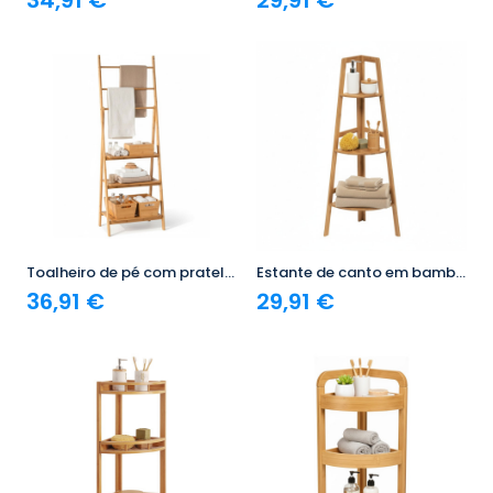
Toalheiro de pé com prateleiras em bambu Canoply 152x53.2x32.4cm 7house
Estante de canto em bambu com 3 níveis Canoply 103x31.9x31.9cm 7house
36,91 €
29,91 €