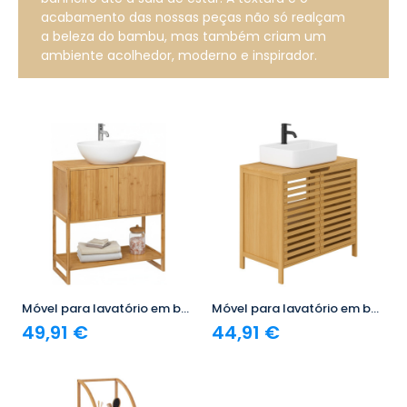
acabamento das nossas peças não só realçam
a beleza do bambu, mas também criam um
ambiente acolhedor, moderno e inspirador.
Móvel para lavatório em bambu com 3 níveis Canoply 80x33.5x69.5cm 7house
Móvel para lavatório em bambu com 2 níveis Canoply 59.1x28x60.5cm 7house
49,91 €
44,91 €