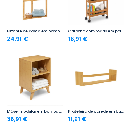
Estante de canto em bambu com 3 níveis Canoply 80x36.5x33.5cm 7house
Carrinho com rodas em polietileno Canoply 70 x 40 x 15 cm 7house
24,91 €
16,91 €
Móvel modular em bambu com 2 níveis Canoply 70 x 45 x 35 cm 7house
Prateleira de parede em bambu Canoply 14 x 57 x 10 cm 7house
36,91 €
11,91 €