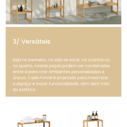
3/ Versáteis
Seja no banheiro, na sala de estar, na cozinha ou
no quarto, nossas peças podem ser combinadas
entre si para criar ambientes personalizados e
únicos. Cada móvel é projetado para maximizar
o espaço e trazer funcionalidade, sem abrir mão
da estética.