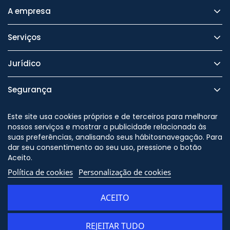
A empresa
Serviços
Jurídico
Segurança
Este site usa cookies próprios e de terceiros para melhorar
nossos serviços e mostrar a publicidade relacionada às
suas preferências, analisando seus hábitosnavegação. Para
Nos siga no
dar seu consentimento ao seu uso, pressione o botão
Aceito.
Política de cookies
Personalização de cookies
© Copyright - ORION91 - CIF
B10982650 - Todos os direitos
ACEITO
reservados
REJEITAR TUDO