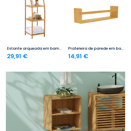
Estante arqueada em bambu com 3 níveis Canoply 110.5x37x35cm 7house
Prateleira de parede em bambu Canoply 15 x 70 x 12 cm 7house
29,91 €
14,91 €