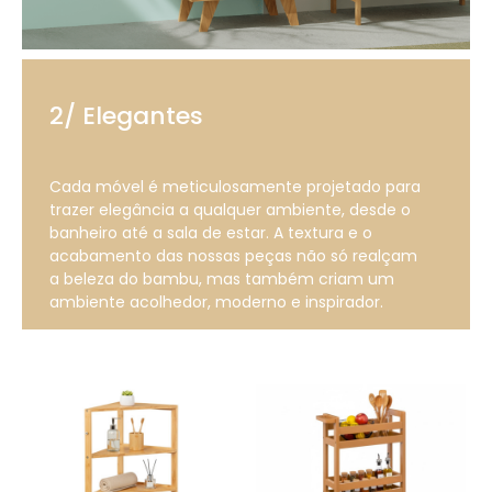
2/ Elegantes
Cada móvel é meticulosamente projetado para
trazer elegância a qualquer ambiente, desde o
banheiro até a sala de estar. A textura e o
acabamento das nossas peças não só realçam
a beleza do bambu, mas também criam um
ambiente acolhedor, moderno e inspirador.