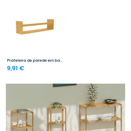
Prateleira de parede em bambu Canoply 14 x 50 x 10 cm 7house
9,91 €