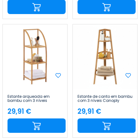
Estante arqueada em
Estante de canto em bambu
bambu com 3 níveis
com 3 níveis Canoply
Canoply 110.5x37x35cm
103x31.9x31.9cm Thinia Home
Thinia Home
29,91 €
29,91 €
Preço
Preço