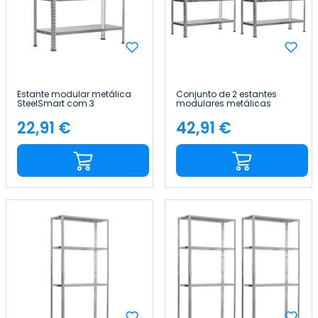
Estante modular metálica
Conjunto de 2 estantes
SteelSmart com 3
modulares metálicas
prateleiras, 120 kg, 70 x 30 x
SteelSmart com 3
70 cm 7house
prateleiras de 120 kg, 70 x 30
22,91 €
42,91 €
Preço
Preço
x 70 cm 7house