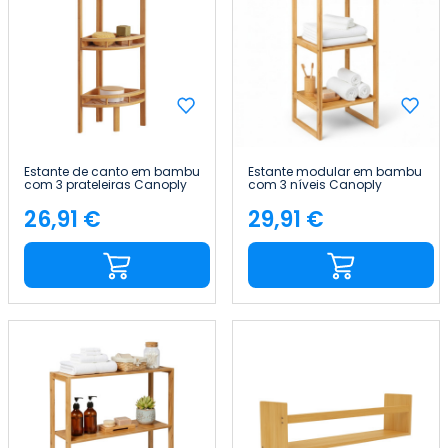
Estante de canto em bambu
Estante modular em bambu
com 3 prateleiras Canoply
com 3 níveis Canoply
85 x 29 x 29 cm Thinia Home
84x35.1x33.5cm Thinia Home
26,91 €
29,91 €
Preço
Preço