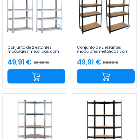
Conjunto de 2 estantes
Conjunto de 2 estantes
modulares metálicas com
modulares metálicas com
5 prateleiras, 875 kg, 90 x 40
5 prateleiras, 875 kg, 90 x 40
x 180 cm Thinia Home
x 180 cm Thinia Home
49,91 €
49,91 €
59,90 €
59,90 €
Preço
Preço
Preço
Preço
normal
normal