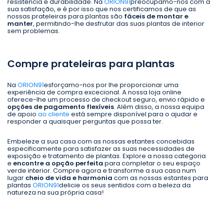
resistência e durabilidade. Na
ORION91
preocupamo-nos com a
sua satisfação, e é por isso que nos certificamos de que as
nossas prateleiras para plantas são
fáceis de montar e
manter
, permitindo-lhe desfrutar das suas plantas de interior
sem problemas.
Compre prateleiras para plantas
Na
ORION91
esforçamo-nos por lhe proporcionar uma
experiência de compra excecional. A nossa loja online
oferece-lhe um processo de checkout seguro, envio rápido e
opções de pagamento flexíveis
. Além disso, a nossa equipa
de apoio
ao cliente
está sempre disponível para o ajudar e
responder a quaisquer perguntas que possa ter.
Embeleze a sua casa com as nossas estantes concebidas
especificamente para satisfazer as suas necessidades de
exposição e tratamento de plantas. Explore a nossa categoria
e
encontre a opção perfeita
para completar o seu espaço
verde interior. Compre agora e transforme a sua casa num
lugar
cheio de vida e harmonia
com as nossas estantes para
plantas
ORION91
delicie os seus sentidos com a beleza da
natureza na sua própria casa!