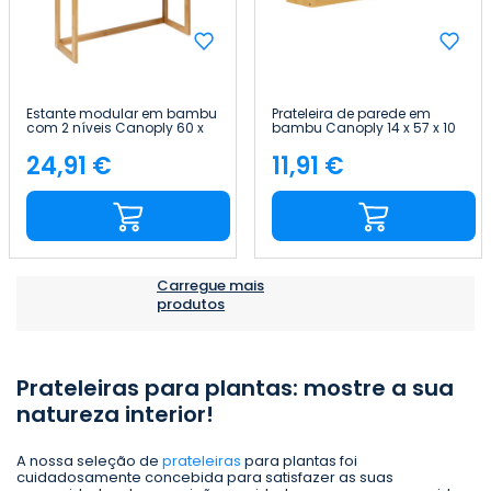
Estante modular em bambu
Prateleira de parede em
com 2 níveis Canoply 60 x
bambu Canoply 14 x 57 x 10
57 x 20 cm Thinia Home
cm Thinia Home
24,91 €
11,91 €
Preço
Preço
Carregue mais
produtos
Prateleiras para plantas: mostre a sua
natureza interior!
A nossa seleção de
prateleiras
para plantas foi
cuidadosamente concebida para satisfazer as suas