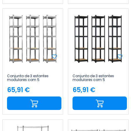
Conjunto de 3 estantes
Conjunto de 3 estantes
modulares com 5
modulares com 5
prateleiras ajustáveis, 180 x
prateleiras ajustáveis, 180 x
40 x 40 cm, 175 kg Thinia
40 x 40 cm, 175 kg Thinia
65,91 €
65,91 €
Preço
Preço
Home
Home