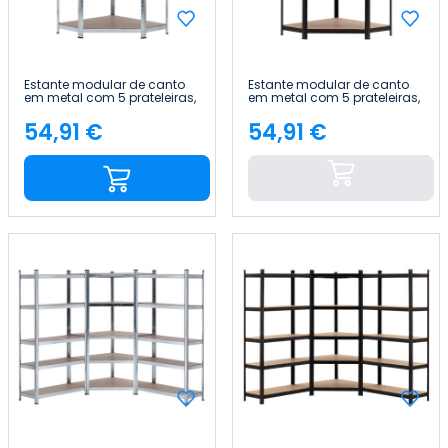
Estante modular de canto
Estante modular de canto
em metal com 5 prateleiras,
em metal com 5 prateleiras,
875 kg, 80 x 40 x 180 cm
875 kg, 80 x 40 x 180 cm
Thinia Home
Thinia Home
54,91 €
54,91 €
Preço
Preço