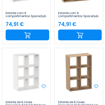
Estante com 9
Estante com 9
compartimentos SpaceQub
compartimentos SpaceQub
100.5x32x100.5cm 7house
100.5x32x100.5cm 7house
74,91 €
74,91 €
Preço
Preço
Estante de 6 níveis
Estante de 6 níveis