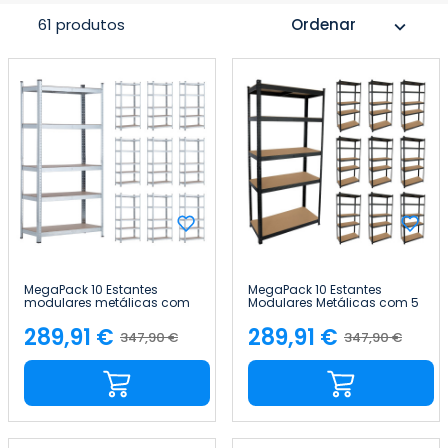
61 produtos
Ordenar
expand_more
MegaPack 10 Estantes
MegaPack 10 Estantes
modulares metálicas com
Modulares Metálicas com 5
5 prateleiras, 875 kg,
Prateleiras, 875 kg, Preto, 90 x
prateadas, 90 x 40 x 180 cm
40 x 180 cm 7house
289,91 €
289,91 €
347,90 €
347,90 €
Preço
Preço
Preço
Preço
7house
normal
normal