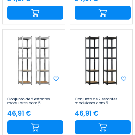
Preço
Preço
Conjunto de 2 estantes
Conjunto de 2 estantes
modulares com 5
modulares com 5
prateleiras ajustáveis, 180 x
prateleiras ajustáveis, 180 x
40 x 40 cm, 175 kg Thinia
40 x 40 cm, 175 kg Thinia
46,91 €
46,91 €
Preço
Preço
Home
Home