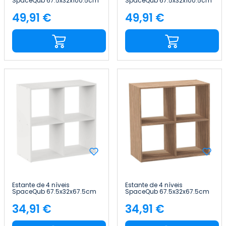
SpaceQub 67.5x32x100.5cm
SpaceQub 67.5x32x100.5cm
7house
7house
49,91 €
49,91 €
Preço
Preço
Estante de 4 níveis
Estante de 4 níveis
SpaceQub 67.5x32x67.5cm
SpaceQub 67.5x32x67.5cm
7house
7house
34,91 €
34,91 €
Preço
Preço