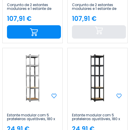
Conjunto de 2 estantes
Conjunto de 2 estantes
modulares e 1 estante de
modulares e 1 estante de
canto com 5 prateleiras,
canto com 5 prateleiras,
2625 kg, 136 x 40 x 180 cm
2625 kg, 136 x 40 x 180 cm
107,91 €
107,91 €
Preço
Preço
Thinia Home
Thinia Home
Estante modular com 5
Estante modular com 5
prateleiras ajustáveis, 180 x
prateleiras ajustáveis, 180 x
40 x 40 cm, 175 kg Thinia
40 x 40 cm, 175 kg Thinia
Home
Home
24,91 €
24,91 €