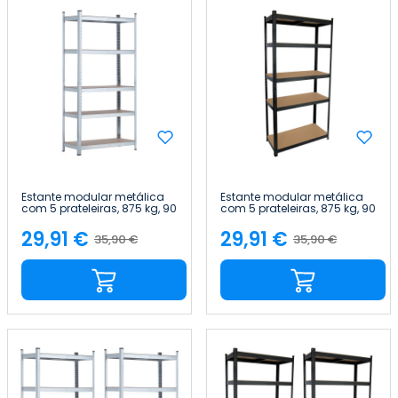
Estante modular metálica
Estante modular metálica
com 5 prateleiras, 875 kg, 90
com 5 prateleiras, 875 kg, 90
x 40 x 180 cm Thinia Home
x 40 x 180 cm Thinia Home
29,91 €
29,91 €
35,90 €
35,90 €
Preço
Preço
Preço
Preço
normal
normal