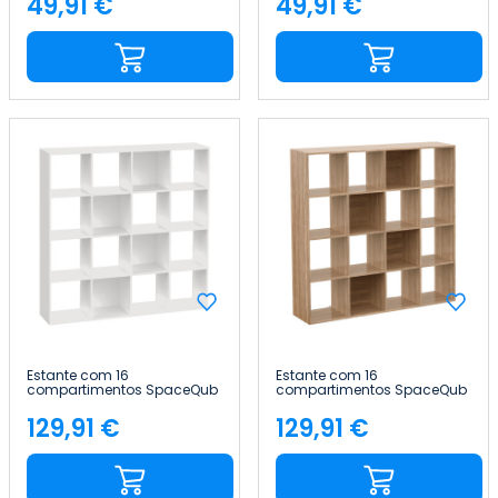
49,91 €
49,91 €
Preço
Preço
Estante com 16
Estante com 16
compartimentos SpaceQub
compartimentos SpaceQub
134x31.5x134cm 7house
134x31.5x134cm 7house
129,91 €
129,91 €
Preço
Preço