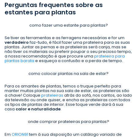
Perguntas frequentes sobre as
estantes para plantas
como fazer uma estante para plantas?
Se tiver as ferramentas e as ferragens necessárias e for um
verdadeiro
faz-tudo, é fácil fazer uma prateleira para as suas
plantas. Juntar as pernas e as prateleiras será canja, mas se
não tiver os materiais ou preferir poupar o seu precioso tempo,
a nossa recomendação é que procure uma
prateleira para
plantas barata
e esqueça a confusão e a perda de tempo.
como colocar plantas na sala de estar?
Para os amantes de plantas, temos o truque perfeito para
manter muitas plantas na sua sala de estar, as prateleiras são
a chave! Coloque
prateleiras
atrás do sofá, nos cantos, ao lado
da televisão ou onde quiser, e encha as prateleiras com todos
os tipos de plantas de interior. Esse toque verde dará à sua
casa
calor e naturalidade
.
onde comprar prateleiras para plantas?
Em
ORION91
tem à sua disposição um catálogo variado de