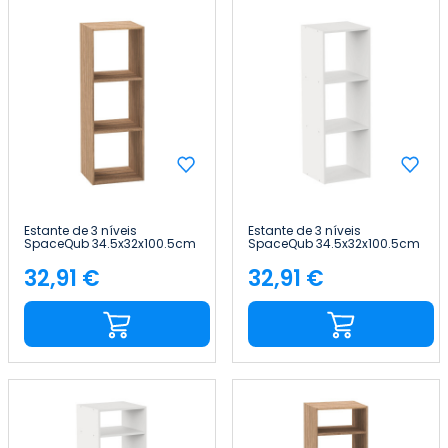
Estante de 3 níveis
Estante de 3 níveis
SpaceQub 34.5x32x100.5cm
SpaceQub 34.5x32x100.5cm
7house
7house
32,91 €
32,91 €
Preço
Preço