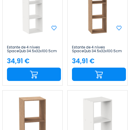
Estante de 4 níveis
Estante de 4 níveis
SpaceQub 34.5x32x100.5cm
SpaceQub 34.5x32x100.5cm
7house
7house
34,91 €
34,91 €
Preço
Preço