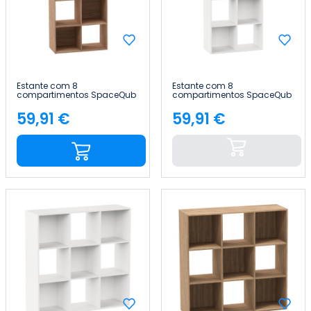
Estante com 8
Estante com 8
compartimentos SpaceQub
compartimentos SpaceQub
67.5x32x134cm 7house
67.5x32x134cm 7house
59,91 €
59,91 €
Preço
Preço