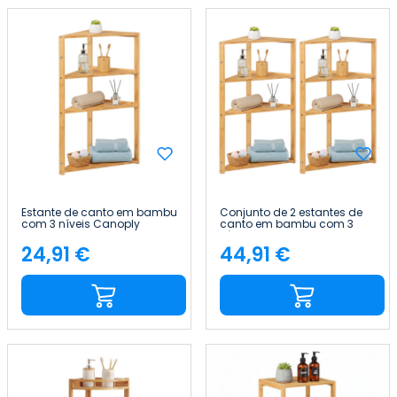
Estante de canto em bambu
Conjunto de 2 estantes de
com 3 níveis Canoply
canto em bambu com 3
80x36.5x33.5cm Thinia
níveis Canoply
Home
80x36.5x33.5cm Thinia
24,91 €
44,91 €
Preço
Preço
Home