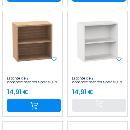
Estante de 2
Estante de 2
compartimentos SpaceQub
compartimentos SpaceQub
34.5x20x34.5cm 7house
34.5x20x34.5cm 7house
14,91 €
14,91 €
Preço
Preço