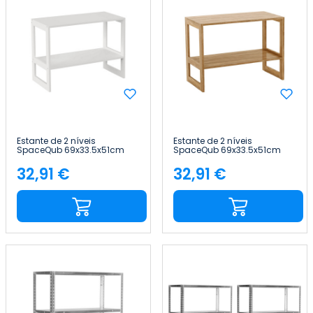
Estante de 2 níveis
Estante de 2 níveis
SpaceQub 69x33.5x51cm
SpaceQub 69x33.5x51cm
7house
7house
32,91 €
32,91 €
Preço
Preço