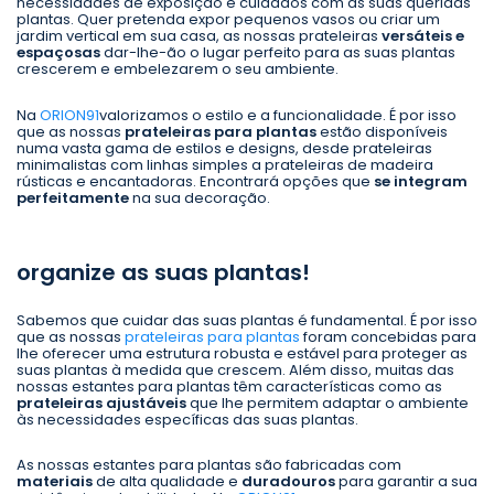
necessidades de exposição e cuidados com as suas queridas
plantas. Quer pretenda expor pequenos vasos ou criar um
jardim vertical em sua casa, as nossas prateleiras
versáteis e
espaçosas
dar-lhe-ão o lugar perfeito para as suas plantas
crescerem e embelezarem o seu ambiente.
Na
ORION91
valorizamos o estilo e a funcionalidade. É por isso
que as nossas
prateleiras para plantas
estão disponíveis
numa vasta gama de estilos e designs, desde prateleiras
minimalistas com linhas simples a prateleiras de madeira
rústicas e encantadoras. Encontrará opções que
se integram
perfeitamente
na sua decoração.
organize as suas plantas!
Sabemos que cuidar das suas plantas é fundamental. É por isso
que as nossas
prateleiras para plantas
foram concebidas para
lhe oferecer uma estrutura robusta e estável para proteger as
suas plantas à medida que crescem. Além disso, muitas das
nossas estantes para plantas têm características como as
prateleiras ajustáveis
que lhe permitem adaptar o ambiente
às necessidades específicas das suas plantas.
As nossas estantes para plantas são fabricadas com
materiais
de alta qualidade e
duradouros
para garantir a sua