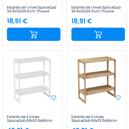
Estante de 1 nível SpaceQub
Estante de 1 nível SpaceQub
34.5x32x34.5cm 7house
34.5x32x34.5cm 7house
18,91 €
18,91 €
Preço
Preço
Estante de 3 níveis
Estante de 3 níveis
SpaceQub 69x33.5x84cm
SpaceQub 69x33.5x84cm
7house
7house