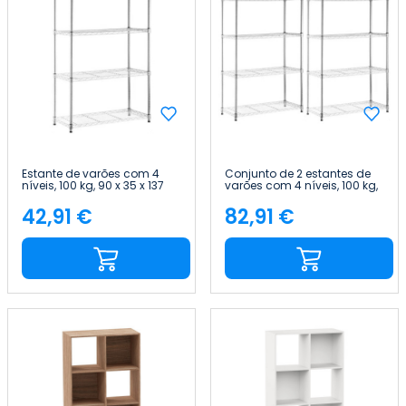
Estante de varões com 4
Conjunto de 2 estantes de
níveis, 100 kg, 90 x 35 x 137
varões com 4 níveis, 100 kg,
cm Thinia Home
90 x 35 x 137 cm Thinia
Home
42,91 €
82,91 €
Preço
Preço