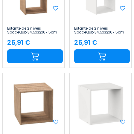
Estante de 2 níveis
Estante de 2 níveis
SpaceQub 34.5x32x67.5cm
SpaceQub 34.5x32x67.5cm
7house
7house
26,91 €
26,91 €
Preço
Preço