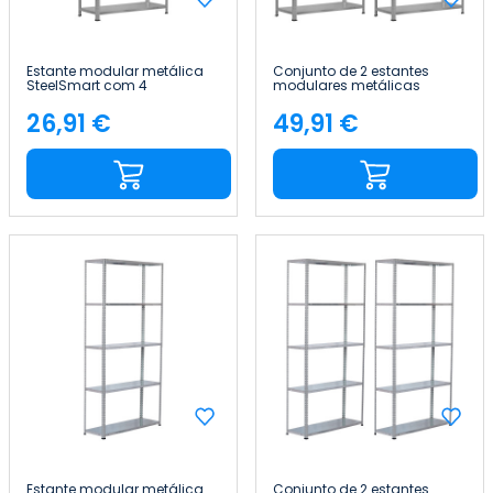
Estante modular metálica
Conjunto de 2 estantes
SteelSmart com 4
modulares metálicas
prateleiras, 160 kg, 145 x 30 x
SteelSmart com 4
70 cm 7house
prateleiras, capacidade de
26,91 €
49,91 €
Preço
Preço
160 kg, 145 x 30 x 70 cm
7house
Estante modular metálica
Conjunto de 2 estantes