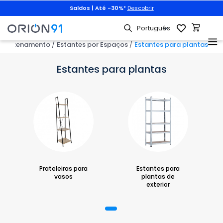
Animais de estimação
|
3x2 + portes grátis
com
PET3X2
|
Descobrir
 armazenamento
Estantes por Espaços
Estantes para plantas
Estantes para plantas
Prateleiras para
Estantes para
vasos
plantas de
exterior
1