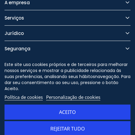
A empresa
Serviços
Jurídico
Segurança
Este site usa cookies próprios e de terceiros para melhorar
nossos serviços e mostrar a publicidade relacionada às
suas preferências, analisando seus hábitosnavegação. Para
Nos siga no
dar seu consentimento ao seu uso, pressione o botão
Aceito.
Política de cookies
Personalização de cookies
© Copyright - ORION91 - CIF
B10982650 - Todos os direitos
ACEITO
reservados
REJEITAR TUDO
ADICIONAR AO CARRINHO