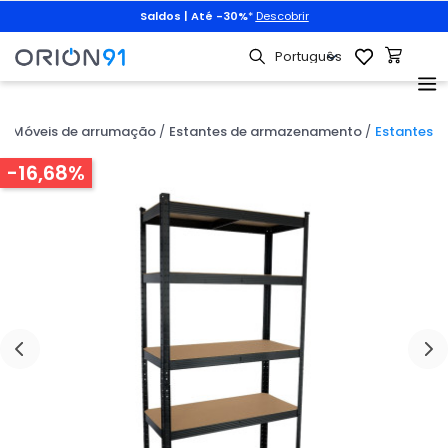
Saldos | Até -30%
*
Descobrir
Móveis de arrumação
Estantes de armazenamento
Estantes

-16,68%